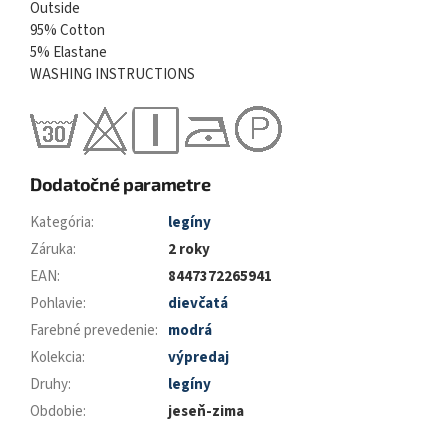
Outside
95% Cotton
5% Elastane
WASHING INSTRUCTIONS
Dodatočné parametre
Kategória
:
legíny
Záruka
:
2 roky
EAN
:
8447372265941
Pohlavie
:
dievčatá
Farebné prevedenie
:
modrá
Kolekcia
:
výpredaj
Druhy
:
legíny
Obdobie
:
jeseň-zima