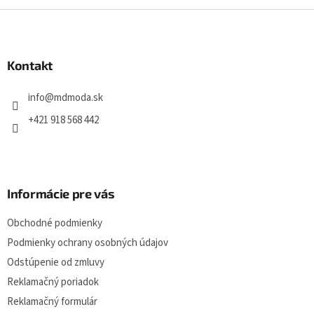
Z
á
p
ä
Kontakt
t
i
info
@
mdmoda.sk
e
+421 918 568 442
Informácie pre vás
Obchodné podmienky
Podmienky ochrany osobných údajov
Odstúpenie od zmluvy
Reklamačný poriadok
Reklamačný formulár