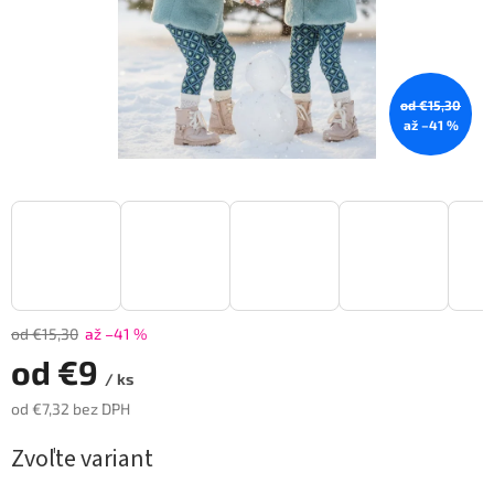
od €15,30
až –41 %
od €15,30
až –41 %
od
€9
/ ks
od
€7,32
bez DPH
Jednotková
Zvoľte variant
cena: