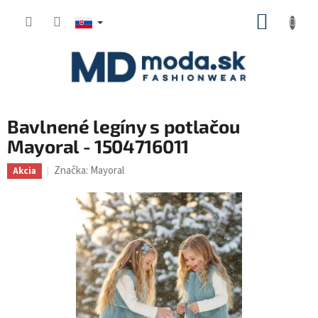
Prejsť
NÁKUP
na
KOŠÍK
obsah
Bavlnené legíny s potlačou
Mayoral - 1504716011
Značka:
Mayoral
Akcia