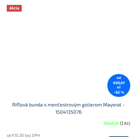
Akcia
od
€33,57
až
–62 %
Rifľová bunda s menčestrovým golierom Mayoral -
1504135076
Skladom
(
1 ks
)
od €10,30 bez DPH