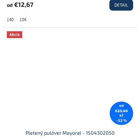
€12,67
od
DETAIL
140
104
Akcia
od
€23,40
až
–52 %
Pletený pulóver Mayoral - 1504302050