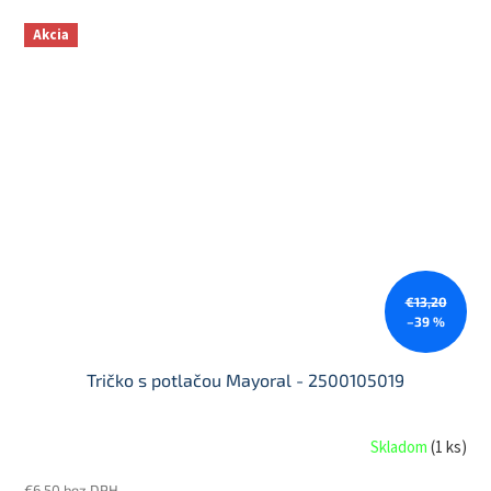
Akcia
€13,20
–39 %
Tričko s potlačou Mayoral - 2500105019
Skladom
(
1 ks
)
€6,50 bez DPH