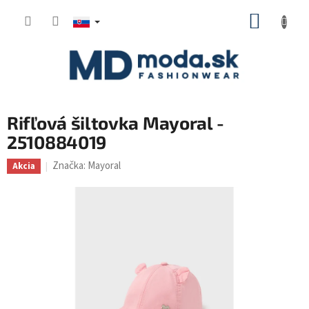
Prejsť
NÁKUP
na
KOŠÍK
obsah
Rifľová šiltovka Mayoral -
2510884019
Značka:
Mayoral
Akcia