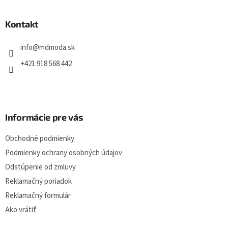
p
ä
Kontakt
t
i
info
@
mdmoda.sk
e
+421 918 568 442
Informácie pre vás
Obchodné podmienky
Podmienky ochrany osobných údajov
Odstúpenie od zmluvy
Reklamačný poriadok
Reklamačný formulár
Ako vrátiť