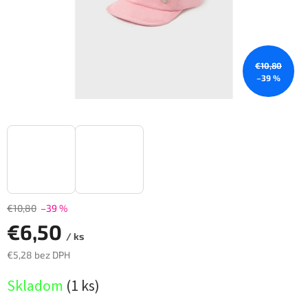
€10,80
–39 %
€10,80
–39 %
€6,50
/ ks
€5,28 bez DPH
Jednotková
Skladom
(
1 ks
)
cena: