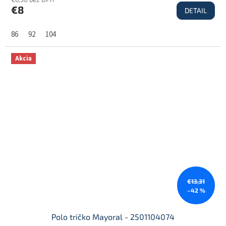
€8
DETAIL
86
92
104
Akcia
€13,31
–42 %
Polo tričko Mayoral - 2501104074