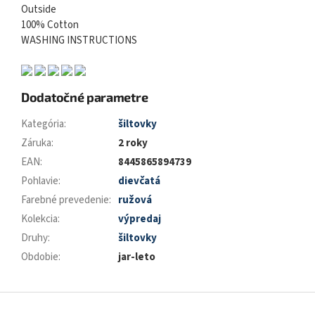
Outside
100% Cotton
WASHING INSTRUCTIONS
Dodatočné parametre
Kategória
:
šiltovky
Záruka
:
2 roky
EAN
:
8445865894739
Pohlavie
:
dievčatá
Farebné prevedenie
:
ružová
Kolekcia
:
výpredaj
Druhy
:
šiltovky
Obdobie
:
jar-leto
Z
á