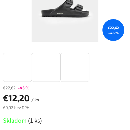
€22,62
–46 %
€22,62
–46 %
€12,20
/ ks
€9,92 bez DPH
Jednotková
Skladom
(
1 ks
)
cena: