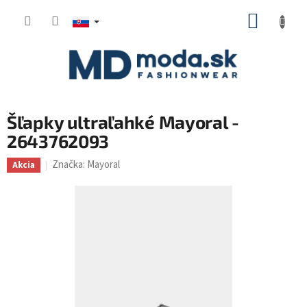
Prejsť
NÁKUP
na
KOŠÍK
obsah
Šľapky ultraľahké Mayoral -
2643762093
Značka:
Mayoral
Akcia