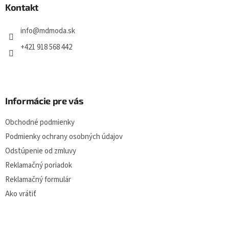
ä
Kontakt
t
i
info
@
mdmoda.sk
e
+421 918 568 442
Informácie pre vás
Obchodné podmienky
Podmienky ochrany osobných údajov
Odstúpenie od zmluvy
Reklamačný poriadok
Reklamačný formulár
Ako vrátiť