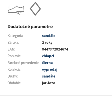
Dodatočné parametre
Kategória
:
sandále
Záruka
:
2 roky
EAN
:
8447372824674
Pohlavie
:
chlapci
Farebné prevedenie
:
čierna
Kolekcia
:
výpredaj
Druhy
:
sandále
Obdobie
:
jar-leto
Z
á
p