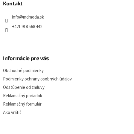
ä
Kontakt
t
i
info
@
mdmoda.sk
e
+421 918 568 442
Informácie pre vás
Obchodné podmienky
Podmienky ochrany osobných údajov
Odstúpenie od zmluvy
Reklamačný poriadok
Reklamačný formulár
Ako vrátiť