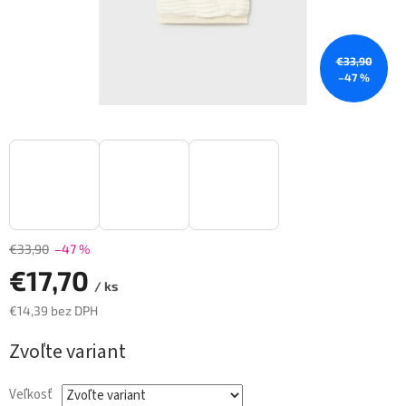
€33,90
–47 %
€33,90
–47 %
€17,70
/ ks
€14,39 bez DPH
Jednotková
Zvoľte variant
cena:
Veľkosť