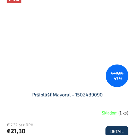
€40,80
–47 %
Pršiplášť Mayoral - 1502439090
Skladom
(
1 ks
)
€17,32 bez DPH
€21,30
DETAIL