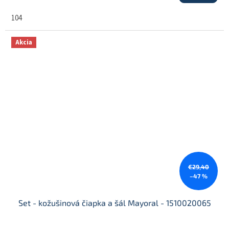
104
Akcia
€29,40
–47 %
Set - kožušinová čiapka a šál Mayoral - 1510020065