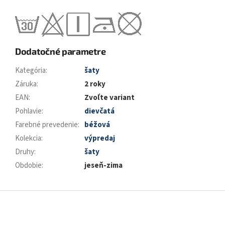
Dodatočné parametre
Kategória
:
šaty
Záruka
:
2 roky
EAN
:
Zvoľte variant
Pohlavie
:
dievčatá
Farebné prevedenie
:
béžová
Kolekcia
:
výpredaj
Druhy
:
šaty
Obdobie
:
jeseň-zima
Z
á
p