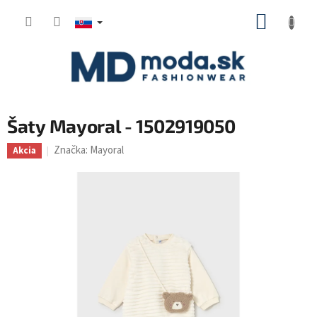
Prejsť
NÁKUP
na
KOŠÍK
obsah
Šaty Mayoral - 1502919050
Značka:
Mayoral
Akcia