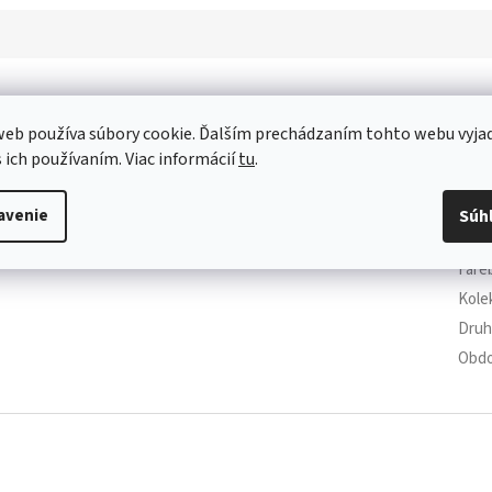
Dod
eb používa súbory cookie. Ďalším prechádzaním tohto webu vyja
Kate
s ich používaním. Viac informácií
tu
.
Záru
EAN
:
avenie
Súh
Pohl
Fare
Kole
Druh
Obdo