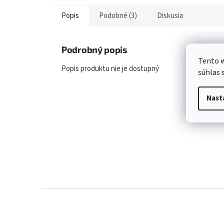
Popis
Podobné (3)
Diskusia
Podrobný popis
Tento w
Popis produktu nie je dostupný
súhlas 
Nast
Z
á
p