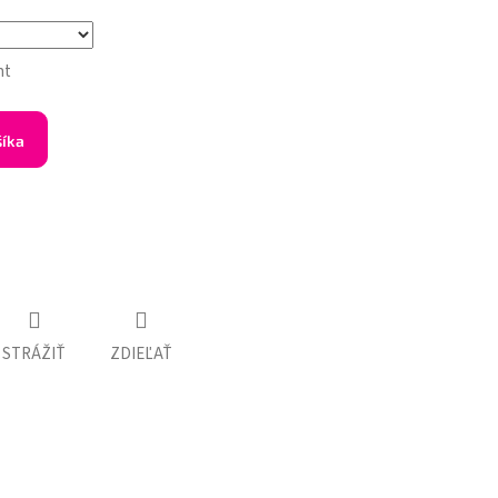
nt
šíka
STRÁŽIŤ
ZDIEĽAŤ