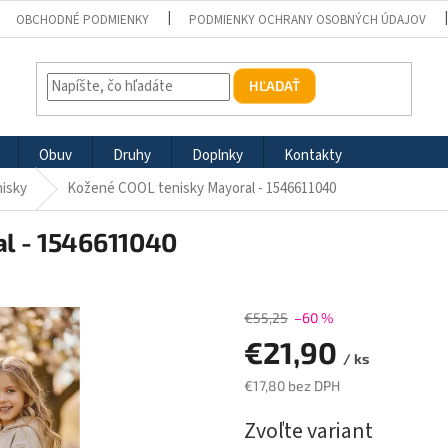
OBCHODNÉ PODMIENKY
PODMIENKY OCHRANY OSOBNÝCH ÚDAJOV
HĽADAŤ
Obuv
Druhy
Doplnky
Kontakty
nisky
Kožené COOL tenisky Mayoral - 1546611040
l - 1546611040
€55,25
–60 %
€21,90
/ ks
€17,80 bez DPH
Jednotková
Zvoľte variant
cena: