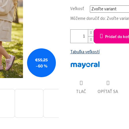
Veľkosť
Môžeme doručiť do:
Zvoľte varia
Pridať do ko
Tabuľka veľkostí
€55,25
–60 %
TLAČ
OPÝTAŤ SA