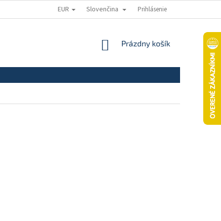
EUR
Slovenčina
Prihlásenie
ODSTÚPENIE OD ZMLUVY
REKLAMAČNÝ PORIADOK
REKLAMAČNÝ
NÁKUPNÝ
Prázdny košík
KOŠÍK