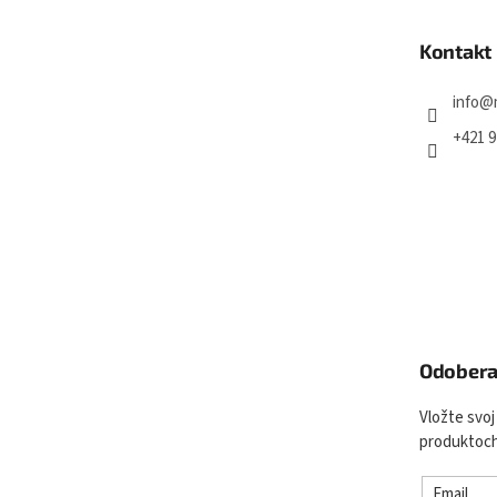
ä
t
Kontakt
i
e
info
@
+421 9
Odobera
Vložte svoj
produktoch
Email