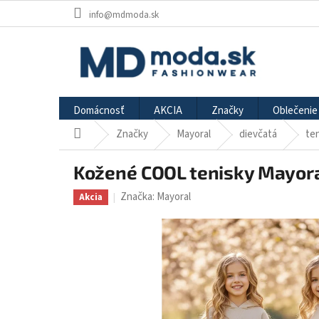
Prejsť
info@mdmoda.sk
na
obsah
Domácnosť
AKCIA
Značky
Oblečenie
Značky
Mayoral
dievčatá
te
Domov
Kožené COOL tenisky Mayora
Značka:
Mayoral
Akcia