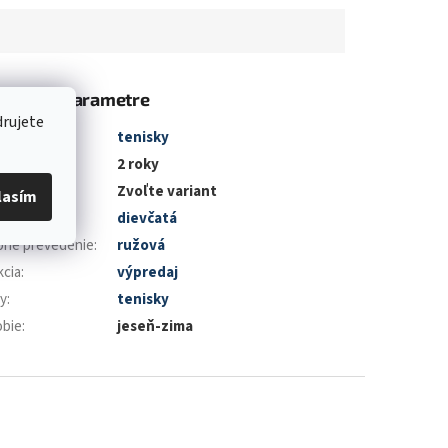
atočné parametre
drujete
gória
:
tenisky
ka
:
2 roky
Zvoľte variant
lasím
avie
:
dievčatá
bné prevedenie
:
ružová
kcia
:
výpredaj
y
:
tenisky
bie
:
jeseň-zima