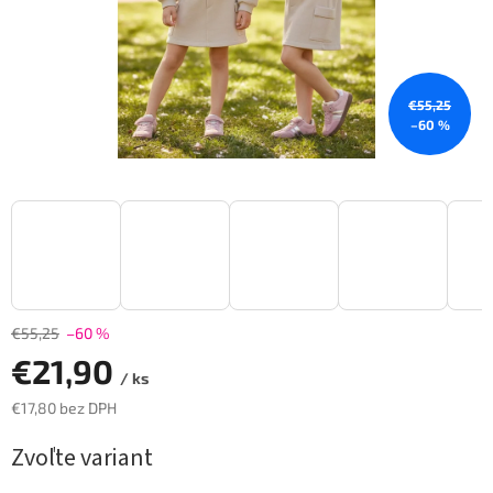
€55,25
–60 %
€55,25
–60 %
€21,90
/ ks
€17,80 bez DPH
Jednotková
Zvoľte variant
cena: