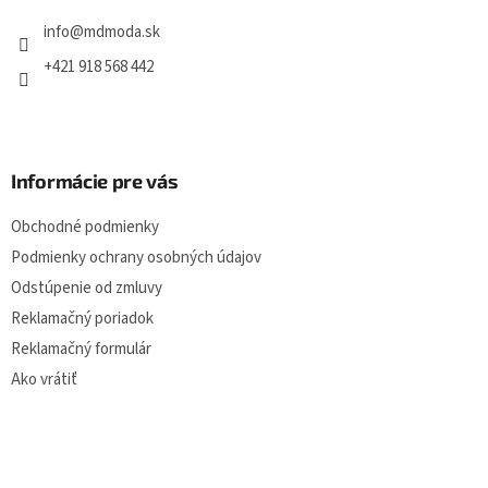
t
i
info
@
mdmoda.sk
e
+421 918 568 442
Informácie pre vás
Obchodné podmienky
Podmienky ochrany osobných údajov
Odstúpenie od zmluvy
Reklamačný poriadok
Reklamačný formulár
Ako vrátiť