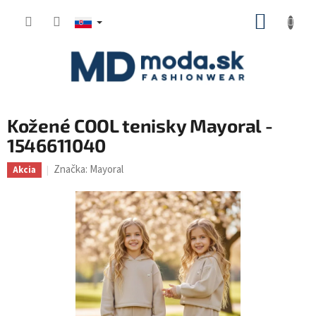
Prejsť
NÁKUP
na
KOŠÍK
obsah
Kožené COOL tenisky Mayoral -
1546611040
Značka:
Mayoral
Akcia