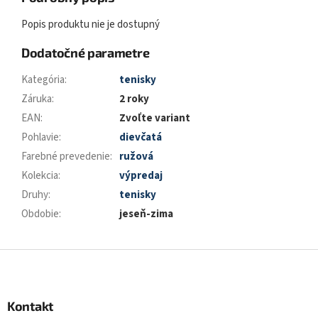
Popis produktu nie je dostupný
Dodatočné parametre
Kategória
:
tenisky
Záruka
:
2 roky
EAN
:
Zvoľte variant
Pohlavie
:
dievčatá
Farebné prevedenie
:
ružová
Kolekcia
:
výpredaj
Druhy
:
tenisky
Obdobie
:
jeseň-zima
Z
á
p
ä
Kontakt