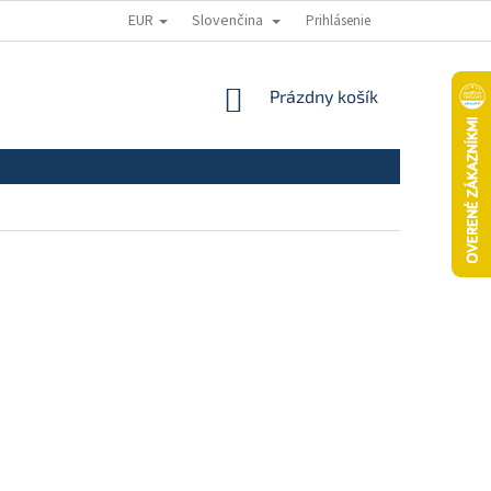
EUR
Slovenčina
Prihlásenie
ODSTÚPENIE OD ZMLUVY
REKLAMAČNÝ PORIADOK
REKLAMAČNÝ
NÁKUPNÝ
Prázdny košík
KOŠÍK