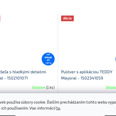
Akcia
od
€18,36
až
–37 %
šeľa s hladkými detailmi
Pulóver s aplikáciou TEDDY
l - 1502101071
Mayoral - 1502341059
Skladom
(
1 ks
)
Sklad
0 bez DPH
od €14,65 bez DPH
eb používa súbory cookie. Ďalším prechádzaním tohto webu vyja
1,56
€18,02
od
DETAIL
D
s ich používaním. Viac informácií
tu
.
80
86
92
98
104