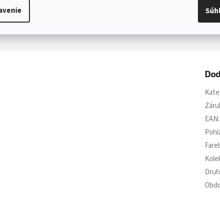
avenie
Súh
Dod
Kate
Záru
EAN
:
Pohl
Fare
Kole
Druh
Obdo