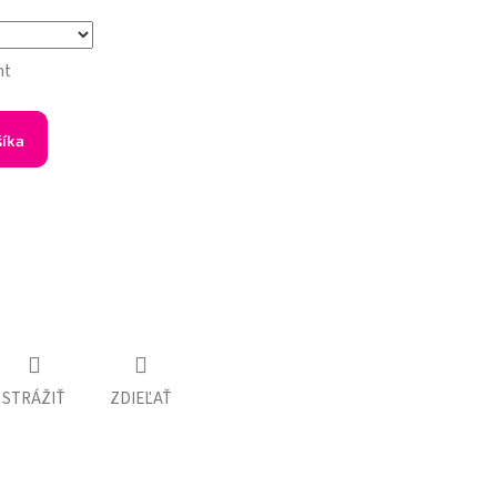
nt
šíka
STRÁŽIŤ
ZDIEĽAŤ