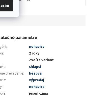
lasím
atočné parametre
gória
:
nohavice
ka
:
2 roky
Zvoľte variant
avie
:
chlapci
bné prevedenie
:
béžová
kcia
:
výpredaj
y
:
nohavice
bie
:
jeseň-zima