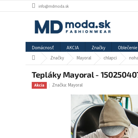
Prejsť
info@mdmoda.sk
na
obsah
Domácnosť
AKCIA
Značky
Oblečenie
Značky
Mayoral
chlapci
noha
Domov
Tepláky Mayoral - 15025040
Značka:
Mayoral
Akcia