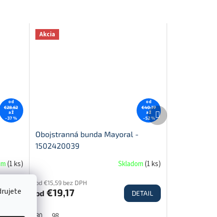
Akcia
od
od
€28,62
€40,77
Ďalší
až
až
–37 %
–52 %
produkt
Obojstranná bunda Mayoral -
1502420039
om
(
1 ks
)
Skladom
(
1 ks
)
od €15,59 bez DPH
drujete
€19,17
od
ETAIL
DETAIL
80
98