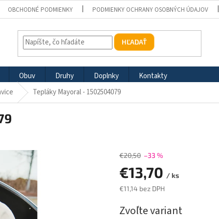
OBCHODNÉ PODMIENKY
PODMIENKY OCHRANY OSOBNÝCH ÚDAJOV
HĽADAŤ
Obuv
Druhy
Doplnky
Kontakty
vice
Tepláky Mayoral - 1502504079
79
€20,50
–33 %
€13,70
/ ks
€11,14 bez DPH
Jednotková
Zvoľte variant
cena: