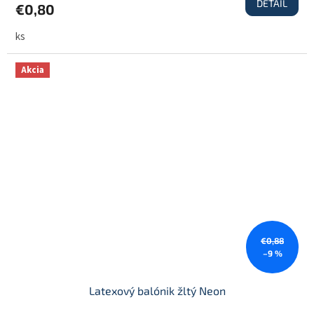
DETAIL
€0,80
ks
Akcia
€0,88
–9 %
Latexový balónik žltý Neon