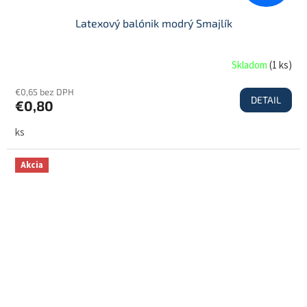
Latexový balónik modrý Smajlík
Skladom
(
1 ks
)
€0,65 bez DPH
DETAIL
€0,80
ks
Akcia