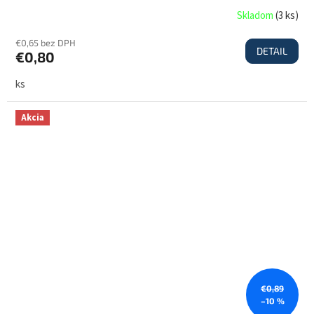
Skladom
(
3 ks
)
€0,65 bez DPH
DETAIL
€0,80
ks
Akcia
€0,89
–10 %