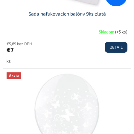
Sada nafukovacích balónv 9ks zlatá
Skladom
(
>5 ks
)
€5,69 bez DPH
DETAIL
€7
ks
Akcia