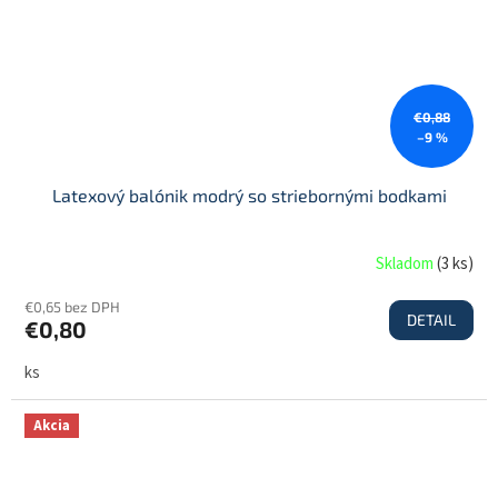
€0,88
–9 %
Latexový balónik modrý so striebornými bodkami
Skladom
(
3 ks
)
€0,65 bez DPH
DETAIL
€0,80
ks
Akcia