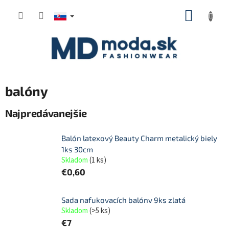
Prejsť
NÁKUP
na
KOŠÍK
obsah
balóny
Najpredávanejšie
Balón latexový Beauty Charm metalický biely
1ks 30cm
Skladom
(
1 ks
)
€0,60
Sada nafukovacích balónv 9ks zlatá
Skladom
(
>5 ks
)
€7