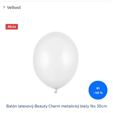
Veľkosť
V
Akcia
ý
p
i
s
p
r
o
d
u
k
t
€1
o
–40 %
v
Balón latexový Beauty Charm metalický biely 1ks 30cm