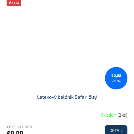
Akcia
€0,88
–9 %
Latexový balónik Safari žltý
Skladom
(
2 ks
)
€0,65 bez DPH
DETAIL
€0,80