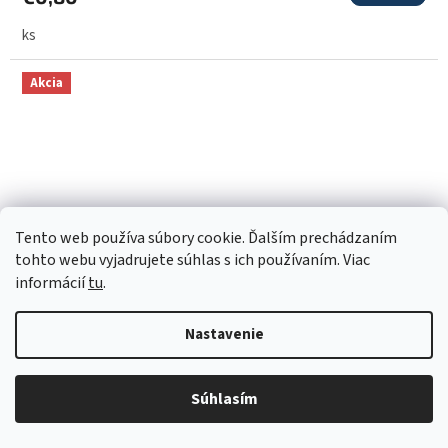
ks
Akcia
Tento web používa súbory cookie. Ďalším prechádzaním
tohto webu vyjadrujete súhlas s ich používaním. Viac
informácií
tu
.
€0,88
Nastavenie
–9 %
Latexový balónik Safari hnedý
Súhlasím