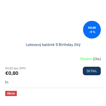
€0,88
–9 %
Latexový balónik 9 Birthday žltý
Skladom
(
2 ks
)
€0,65 bez DPH
DETAIL
€0,80
ks
Akcia