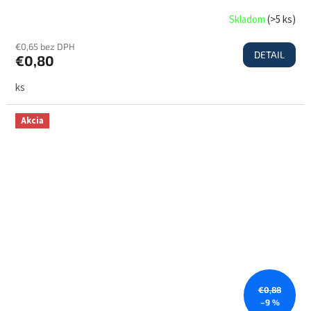
Skladom
(
>5 ks
)
€0,65 bez DPH
DETAIL
€0,80
ks
Akcia
€0,88
–9 %