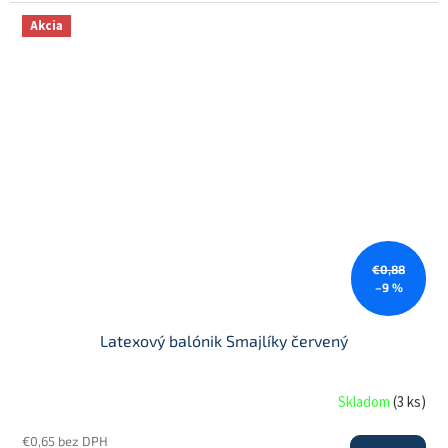
Akcia
€0,88
–9 %
Latexový balónik Smajlíky červený
Skladom
(
3 ks
)
€0,65 bez DPH