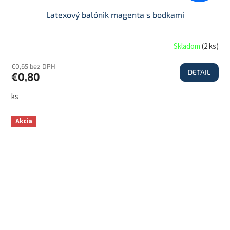
Latexový balónik magenta s bodkami
Skladom
(
2 ks
)
€0,65 bez DPH
DETAIL
€0,80
ks
Akcia