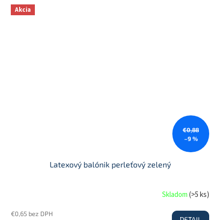
Akcia
€0,88
–9 %
Latexový balónik perleťový zelený
Skladom
(
>5 ks
)
€0,65 bez DPH
DETAIL