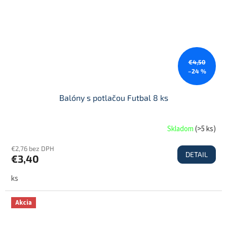
€4,50
–24 %
Balóny s potlačou Futbal 8 ks
Skladom
(
>5 ks
)
€2,76 bez DPH
DETAIL
€3,40
ks
Akcia