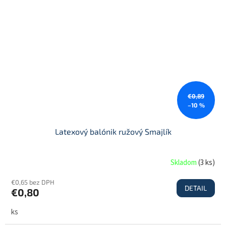
€0,89
–10 %
Latexový balónik ružový Smajlík
Skladom
(
3 ks
)
€0,65 bez DPH
DETAIL
€0,80
ks