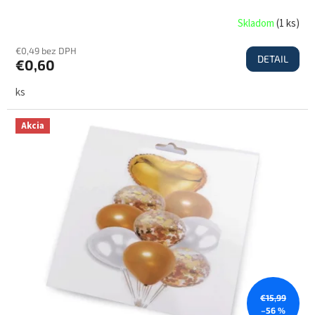
Skladom
(
1 ks
)
€0,49 bez DPH
DETAIL
€0,60
ks
Akcia
€15,99
–56 %