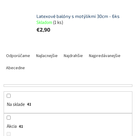
Latexové balóny s motýlikmi 30cm - 6ks
Skladom
(
1 ks
)
€2,90
R
a
Odporúčame
Najlacnejšie
Najdrahšie
Najpredávanejšie
d
e
Abecedne
n
i
e
p
r
Na sklade
41
o
d
u
Akcia
41
k
t