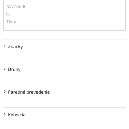
o
Novinka
0
v
Tip
0
Značky
Druhy
Farebné prevedenie
Kolekcia