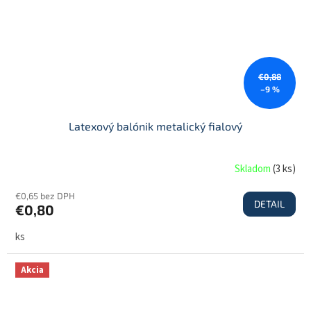
€0,88
–9 %
Latexový balónik metalický fialový
Skladom
(
3 ks
)
€0,65 bez DPH
DETAIL
€0,80
ks
Akcia