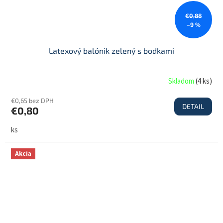
€0,88
–9 %
Latexový balónik zelený s bodkami
Skladom
(
4 ks
)
€0,65 bez DPH
DETAIL
€0,80
ks
Akcia