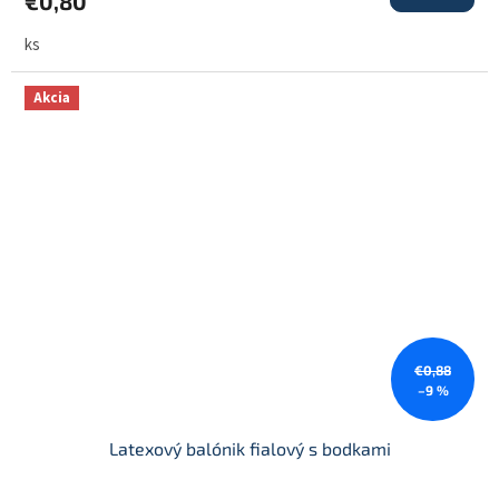
€0,80
ks
Akcia
€0,88
–9 %
Latexový balónik fialový s bodkami