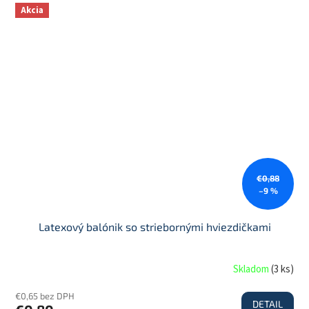
Akcia
€0,88
–9 %
Latexový balónik so striebornými hviezdičkami
Skladom
(
3 ks
)
€0,65 bez DPH
DETAIL