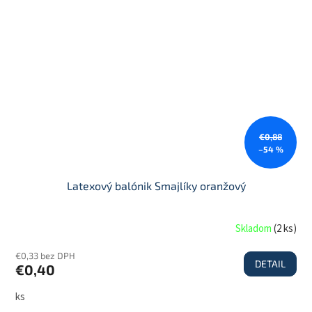
€0,88
–54 %
Latexový balónik Smajlíky oranžový
Skladom
(
2 ks
)
€0,33 bez DPH
DETAIL
€0,40
ks