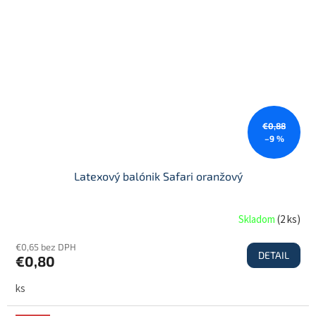
€0,88
–9 %
Latexový balónik Safari oranžový
Skladom
(
2 ks
)
€0,65 bez DPH
DETAIL
€0,80
ks