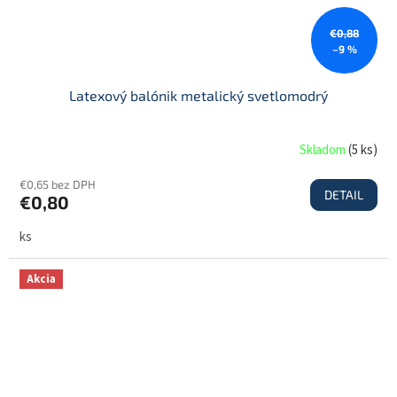
€0,88
–9 %
Latexový balónik metalický svetlomodrý
Skladom
(
5 ks
)
€0,65 bez DPH
DETAIL
€0,80
ks
Akcia