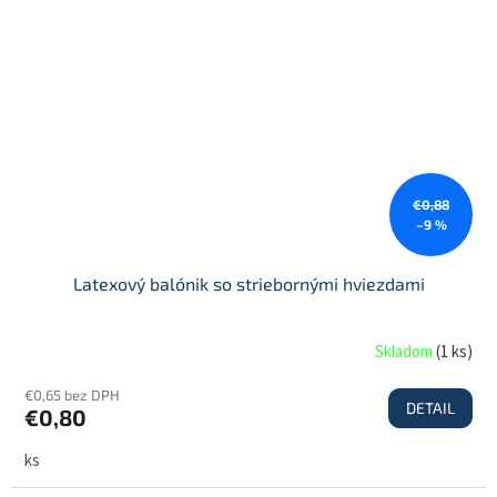
€0,88
–9 %
Latexový balónik so striebornými hviezdami
Skladom
(
1 ks
)
€0,65 bez DPH
DETAIL
€0,80
ks