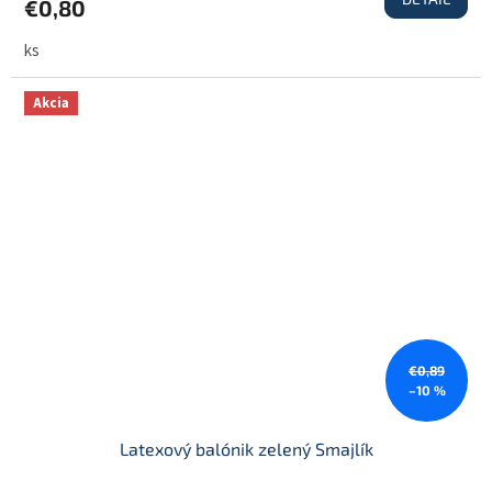
€0,80
ks
Akcia
€0,89
–10 %
Latexový balónik zelený Smajlík