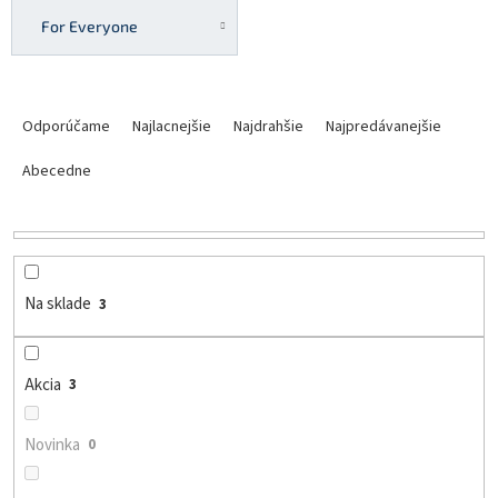
For Everyone
R
a
Odporúčame
Najlacnejšie
Najdrahšie
Najpredávanejšie
d
e
Abecedne
n
i
e
p
r
Na sklade
3
o
d
u
Akcia
3
k
t
o
Novinka
0
v