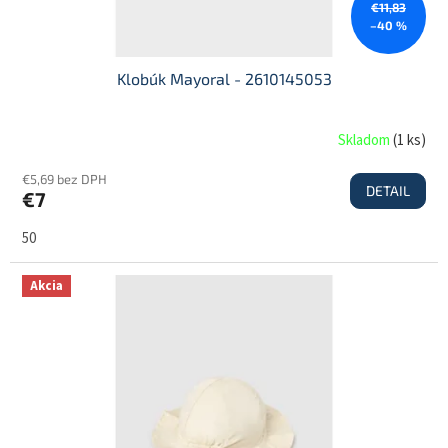
€11,83
o
–40 %
v
Klobúk Mayoral - 2610145053
Skladom
(
1 ks
)
€5,69 bez DPH
DETAIL
€7
50
Akcia