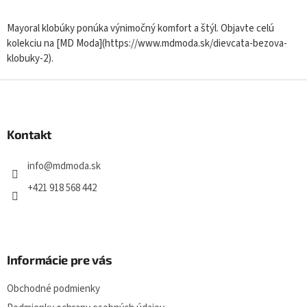
v
l
Mayoral klobúky ponúka výnimočný komfort a štýl. Objavte celú
á
kolekciu na [MD Moda](https://www.mdmoda.sk/dievcata-bezova-
d
klobuky-2).
a
c
Z
i
á
e
p
p
r
ä
Kontakt
v
t
k
i
info
@
mdmoda.sk
y
e
v
+421 918 568 442
ý
p
i
s
u
Informácie pre vás
Obchodné podmienky