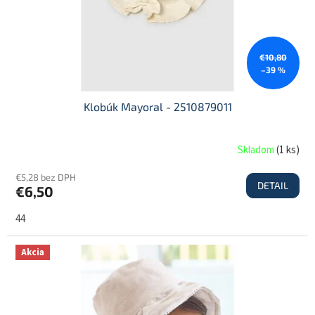
€10,80
–39 %
Klobúk Mayoral - 2510879011
Skladom
(
1 ks
)
€5,28 bez DPH
DETAIL
€6,50
44
Akcia