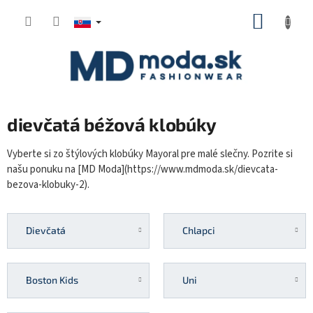
Prejsť
NÁKUP
na
KOŠÍK
obsah
dievčatá béžová klobúky
Vyberte si zo štýlových klobúky Mayoral pre malé slečny. Pozrite si
našu ponuku na [MD Moda](https://www.mdmoda.sk/dievcata-
bezova-klobuky-2).
Dievčatá
Chlapci
Boston Kids
Uni