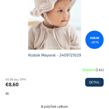
€20,10
–57 %
Klobúk Mayoral - 2409721029
Skladom
(
1 ks
)
€6,99 bez DPH
DETAIL
€8,60
46
3
položiek celkom
O