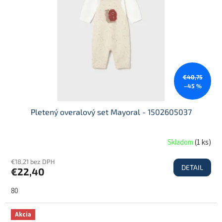
€40,75
–45 %
Pletený overalový set Mayoral - 1502605037
Skladom
(
1 ks
)
€18,21 bez DPH
DETAIL
€22,40
80
Akcia