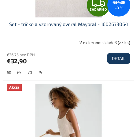
Z
€34,25
o
–3 %
ZADARMO
v
A
Set - tričko a vzorovaný overal Mayoral - 1602673064
D
V externom sklade3
(
>5 ks
)
€26,75 bez DPH
DETAIL
€32,90
A
60
65
70
75
R
Akcia
M
O