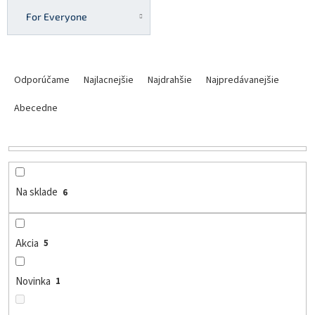
For Everyone
R
a
Odporúčame
Najlacnejšie
Najdrahšie
Najpredávanejšie
d
e
Abecedne
n
i
e
p
r
Na sklade
6
o
d
u
Akcia
5
k
t
o
Novinka
1
v