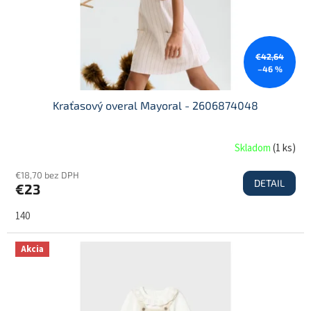
€42,64
–46 %
Kraťasový overal Mayoral - 2606874048
Skladom
(
1 ks
)
€18,70 bez DPH
DETAIL
€23
140
Akcia