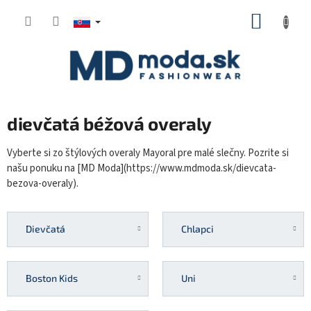
Prejsť
NÁKUP
na
KOŠÍK
obsah
dievčatá béžová overaly
Vyberte si zo štýlových overaly Mayoral pre malé slečny. Pozrite si
našu ponuku na [MD Moda](https://www.mdmoda.sk/dievcata-
bezova-overaly).
Dievčatá
Chlapci
Boston Kids
Uni