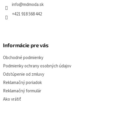
i
info
@
mdmoda.sk
y
e
v
+421 918 568 442
ý
p
i
s
u
Informácie pre vás
Obchodné podmienky
Podmienky ochrany osobných údajov
Odstúpenie od zmluvy
Reklamačný poriadok
Reklamačný formulár
Ako vrátiť