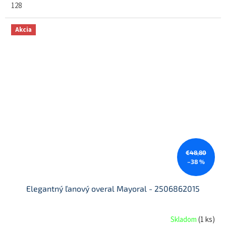
128
Akcia
€48,80
–38 %
Elegantný ľanový overal Mayoral - 2506862015
Skladom
(
1 ks
)