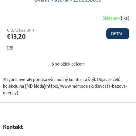
Skladom
(
1 ks
)
€10,73 bez DPH
DETAIL
€13,20
128
6
položiek celkom
O
v
l
Mayoral overaly ponúka výnimočný komfort a štýl. Objavte celú
á
kolekciu na [MD Moda](https://www.mdmoda.sk/dievcata-bezova-
d
overaly).
a
c
Z
i
á
e
p
p
r
ä
Kontakt
v
t
k