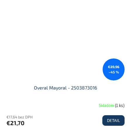
€39,96
–45 %
Overal Mayoral - 2503873016
Skladom
(
1 ks
)
€17,64 bez DPH
DETAIL
€21,70