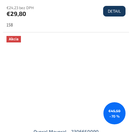
€24,23 bez DPH
DETAIL
€29,80
158
Akcia
€45,50
–70 %
Overal Mayoral - 2306650090