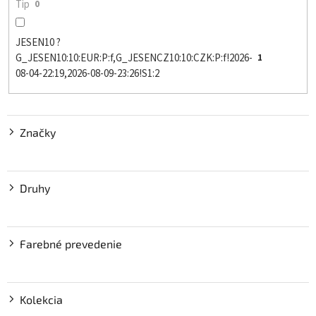
Tip
0
JESEN10 ?
G_JESEN10:10:EUR:P:f,G_JESENCZ10:10:CZK:P:f!2026-
1
08-04-22:19,2026-08-09-23:26!S1:2
Značky
Druhy
Farebné prevedenie
Kolekcia