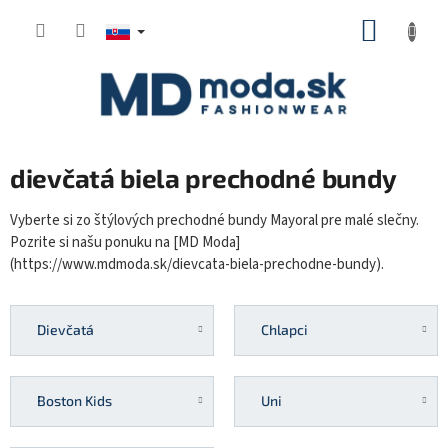
Prejsť
NÁKUP
na
KOŠÍK
obsah
dievčatá biela prechodné bundy
Vyberte si zo štýlových prechodné bundy Mayoral pre malé slečny.
Pozrite si našu ponuku na [MD Moda]
(https://www.mdmoda.sk/dievcata-biela-prechodne-bundy).
Dievčatá
Chlapci
Boston Kids
Uni