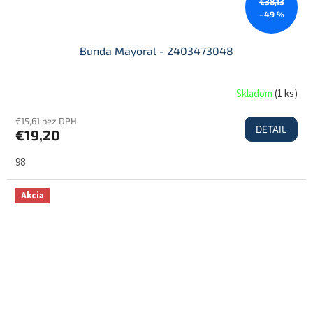
€38,13
–49 %
Bunda Mayoral - 2403473048
Skladom
(
1 ks
)
€15,61 bez DPH
DETAIL
€19,20
98
Akcia