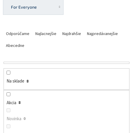
For Everyone
R
a
Odporúčame
Najlacnejšie
Najdrahšie
Najpredávanejšie
d
e
Abecedne
n
i
e
p
r
Na sklade
8
o
d
u
Akcia
8
k
t
o
Novinka
0
v