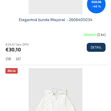
€50,96
o
–40 %
v
Elegantná bunda Mayoral - 2606405034
Skladom
(
1 ks
)
€24,47 bez DPH
DETAIL
€30,10
158
167
Akcia