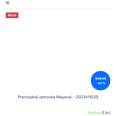
86
Akcia
€45,40
–45 %
Prechodná vetrovka Mayoral - 2503411029
Skladom
(
1 ks
)