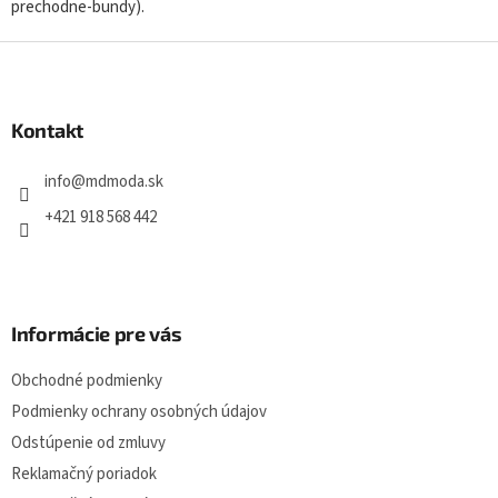
prechodne-bundy).
a
c
Z
i
á
e
p
p
r
ä
Kontakt
v
t
k
i
info
@
mdmoda.sk
y
e
v
+421 918 568 442
ý
p
i
s
u
Informácie pre vás
Obchodné podmienky
Podmienky ochrany osobných údajov
Odstúpenie od zmluvy
Reklamačný poriadok