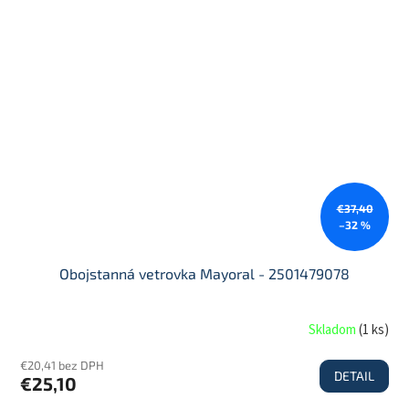
€37,40
–32 %
Obojstanná vetrovka Mayoral - 2501479078
Skladom
(
1 ks
)
€20,41 bez DPH
DETAIL
€25,10