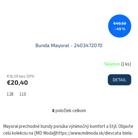
€40,50
–49 %
Bunda Mayoral - 2403472070
Skladom
(
1 ks
)
€16,59 bez DPH
DETAIL
€20,40
128
110
8
položiek celkom
O
v
l
Mayoral prechodné bundy ponúka výnimočný komfort a štýl. Objavte
á
celú kolekciu na [MD Moda](https://www.mdmoda.sk/dievcata-biela-
d