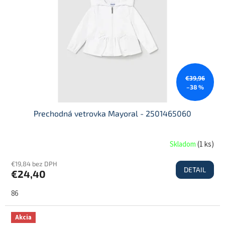
€39,96
–38 %
Prechodná vetrovka Mayoral - 2501465060
Skladom
(
1 ks
)
€19,84 bez DPH
DETAIL
€24,40
86
Akcia