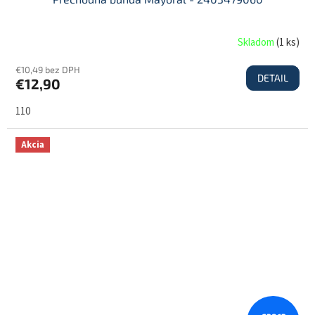
Skladom
(
1 ks
)
€10,49 bez DPH
DETAIL
€12,90
110
Akcia