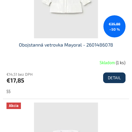
€35,88
–50 %
Obojstanná vetrovka Mayoral - 2601486078
Skladom
(
1 ks
)
€14,51 bez DPH
DETAIL
€17,85
55
Akcia