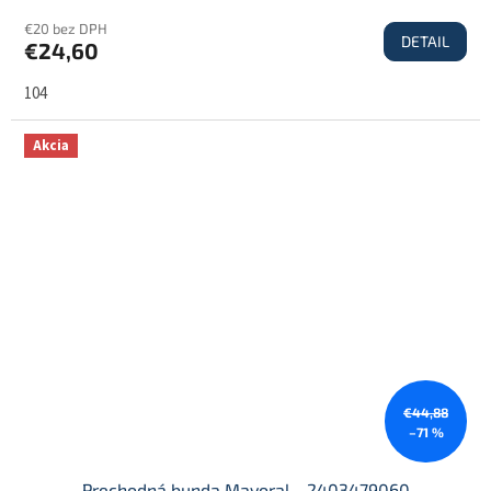
€20 bez DPH
DETAIL
€24,60
104
Akcia
€44,88
–71 %
Prechodná bunda Mayoral - 2403479060