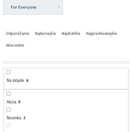
For Everyone
R
a
Odporúčame
Najlacnejšie
Najdrahšie
Najpredávanejšie
d
e
Abecedne
n
i
e
p
r
Na sklade
8
o
d
u
Akcia
6
k
t
o
Novinka
2
v