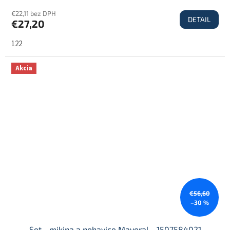
€22,11 bez DPH
DETAIL
€27,20
122
Akcia
€56,60
–30 %
Set - mikina a nohavice Mayoral - 1507584021