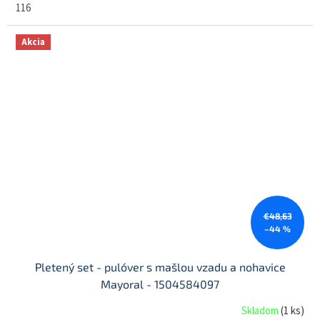
116
Akcia
€48,63
–44 %
Pletený set - pulóver s mašlou vzadu a nohavice
Mayoral - 1504584097
Skladom
(
1 ks
)