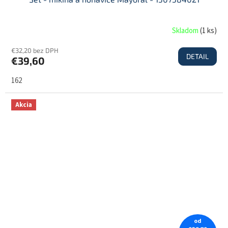
Skladom
(
1 ks
)
€32,20 bez DPH
DETAIL
€39,60
162
Akcia
od