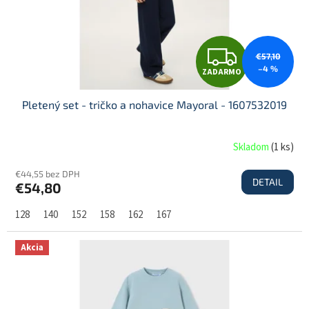
Z
€57,10
–4 %
ZADARMO
A
Pletený set - tričko a nohavice Mayoral - 1607532019
D
Skladom
(
1 ks
)
€44,55 bez DPH
DETAIL
€54,80
A
128
140
152
158
162
167
R
Akcia
M