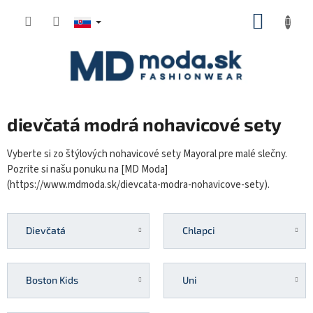
Prejsť
NÁKUP
na
KOŠÍK
obsah
dievčatá modrá nohavicové sety
Vyberte si zo štýlových nohavicové sety Mayoral pre malé slečny.
Pozrite si našu ponuku na [MD Moda]
(https://www.mdmoda.sk/dievcata-modra-nohavicove-sety).
Dievčatá
Chlapci
Boston Kids
Uni