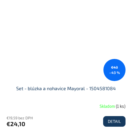
€43
–43 %
Set - blúzka a nohavice Mayoral - 1504581084
Skladom
(
1 ks
)
€19,59 bez DPH
DETAIL
€24,10