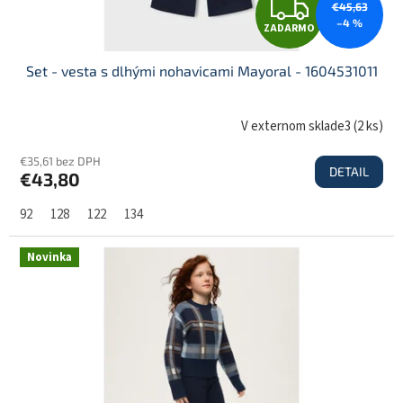
Z
€45,63
o
–4 %
ZADARMO
v
A
Set - vesta s dlhými nohavicami Mayoral - 1604531011
D
V externom sklade3
(
2 ks
)
€35,61 bez DPH
DETAIL
€43,80
A
92
128
122
134
R
Novinka
M
O