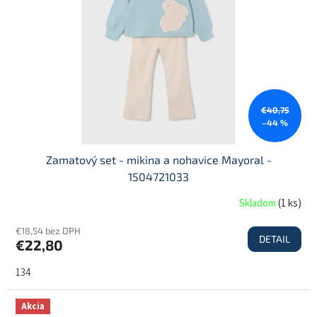
O
€40,75
–44 %
Zamatový set - mikina a nohavice Mayoral -
1504721033
Skladom
(
1 ks
)
€18,54 bez DPH
DETAIL
€22,80
134
Akcia