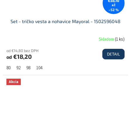
€38,70
až
–52 %
Set - tričko vesta a nohavice Mayoral - 1502596048
Skladom
(
1 ks
)
od €14,80 bez DPH
DETAIL
€18,20
od
80
92
98
104
Akcia