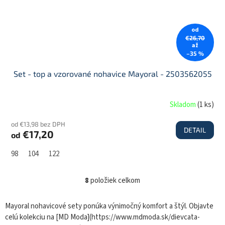
od
€26,70
až
–35 %
Set - top a vzorované nohavice Mayoral - 2503562055
Skladom
(
1 ks
)
od €13,98 bez DPH
DETAIL
€17,20
od
98
104
122
8
položiek celkom
O
v
l
Mayoral nohavicové sety ponúka výnimočný komfort a štýl. Objavte
á
celú kolekciu na [MD Moda](https://www.mdmoda.sk/dievcata-
d