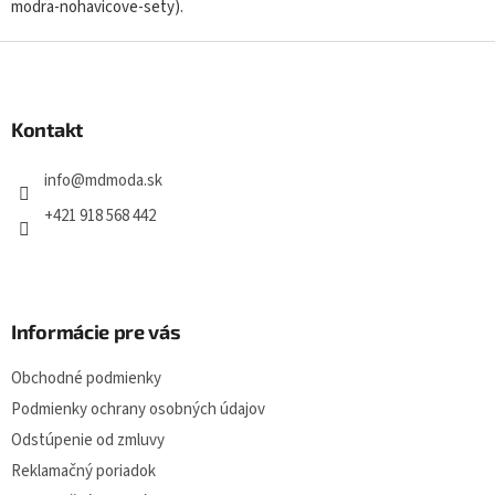
modra-nohavicove-sety).
a
c
Z
i
á
e
p
p
r
ä
Kontakt
v
t
k
i
info
@
mdmoda.sk
y
e
v
+421 918 568 442
ý
p
i
s
u
Informácie pre vás
Obchodné podmienky
Podmienky ochrany osobných údajov
Odstúpenie od zmluvy
Reklamačný poriadok