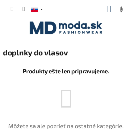
Prejsť
NÁKUP
na
KOŠÍK
obsah
doplnky do vlasov
Produkty ešte len pripravujeme.
Môžete sa ale pozrieť na ostatné kategórie.