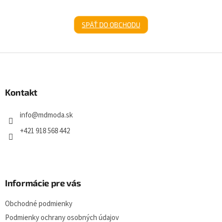
SPÄŤ DO OBCHODU
Z
á
p
ä
Kontakt
t
i
info
@
mdmoda.sk
e
+421 918 568 442
Informácie pre vás
Obchodné podmienky
Podmienky ochrany osobných údajov