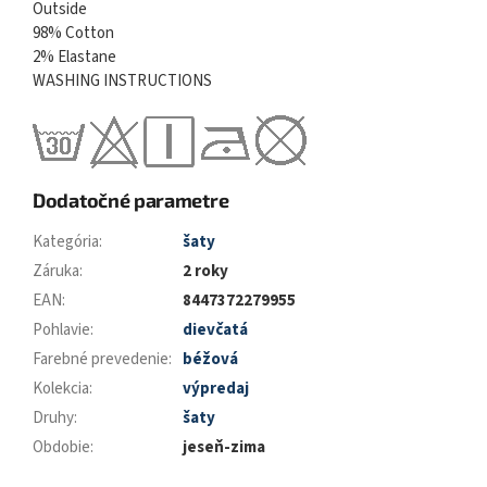
Outside
98% Cotton
2% Elastane
WASHING INSTRUCTIONS
Dodatočné parametre
Kategória
:
šaty
Záruka
:
2 roky
EAN
:
8447372279955
Pohlavie
:
dievčatá
Farebné prevedenie
:
béžová
Kolekcia
:
výpredaj
Druhy
:
šaty
Obdobie
:
jeseň-zima