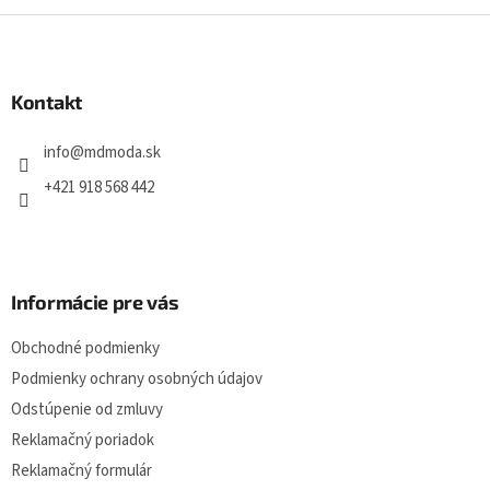
Z
á
p
ä
Kontakt
t
i
info
@
mdmoda.sk
e
+421 918 568 442
Informácie pre vás
Obchodné podmienky
Podmienky ochrany osobných údajov
Odstúpenie od zmluvy
Reklamačný poriadok
Reklamačný formulár