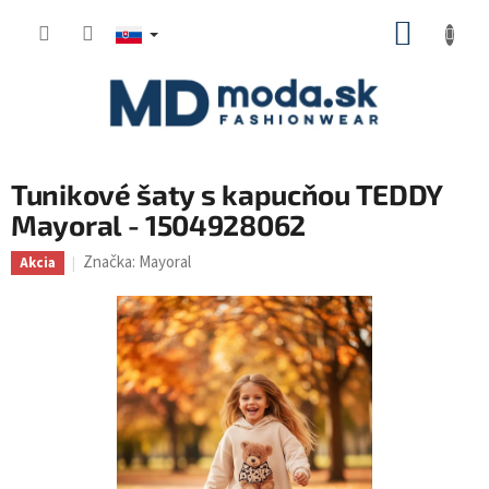
Prejsť
NÁKUP
na
KOŠÍK
obsah
Tunikové šaty s kapucňou TEDDY
Mayoral - 1504928062
Značka:
Mayoral
Akcia