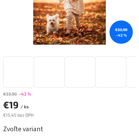
€33,90
–43 %
€33,90
–43 %
€19
/ ks
€15,45 bez DPH
Jednotková
Zvoľte variant
cena: