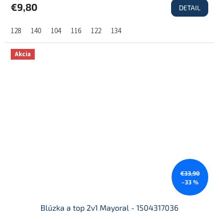
€9,80
DETAIL
128
140
104
116
122
134
Akcia
€33,90
–33 %
Blúzka a top 2v1 Mayoral - 1504317036