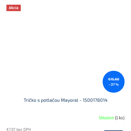
Akcia
€15,60
–37 %
Tričko s potlačou Mayoral - 1500178014
Skladom
(
1 ks
)
€7,97 bez DPH