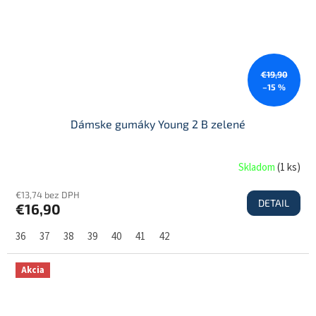
€19,90
–15 %
Dámske gumáky Young 2 B zelené
Skladom
(
1 ks
)
€13,74 bez DPH
DETAIL
€16,90
36
37
38
39
40
41
42
Akcia