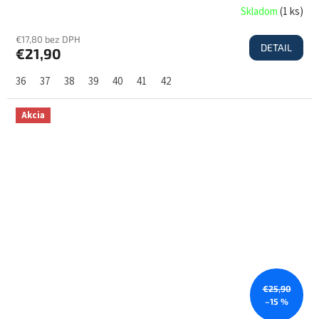
Skladom
(
1 ks
)
€17,80 bez DPH
DETAIL
€21,90
36
37
38
39
40
41
42
Akcia
€25,90
–15 %