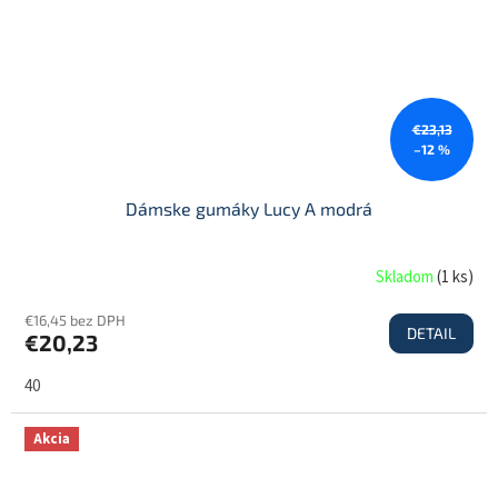
€23,13
–12 %
Dámske gumáky Lucy A modrá
Skladom
(
1 ks
)
€16,45 bez DPH
DETAIL
€20,23
40
Akcia