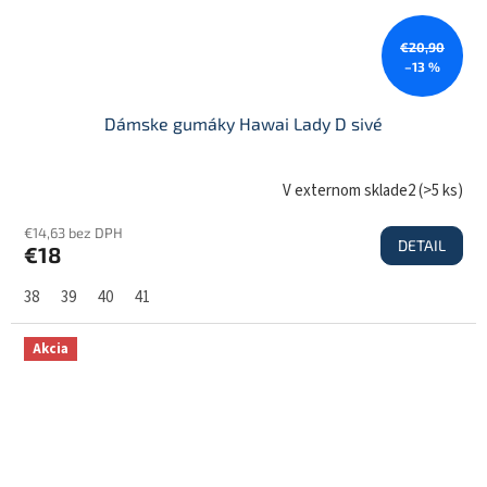
€20,90
–13 %
Dámske gumáky Hawai Lady D sivé
V externom sklade2
(
>5 ks
)
€14,63 bez DPH
DETAIL
€18
38
39
40
41
Akcia