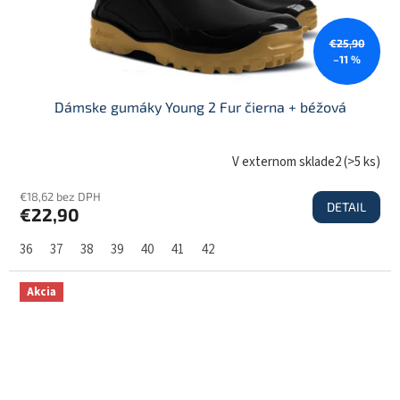
€25,90
–11 %
Dámske gumáky Young 2 Fur čierna + béžová
V externom sklade2
(
>5 ks
)
€18,62 bez DPH
DETAIL
€22,90
36
37
38
39
40
41
42
Akcia