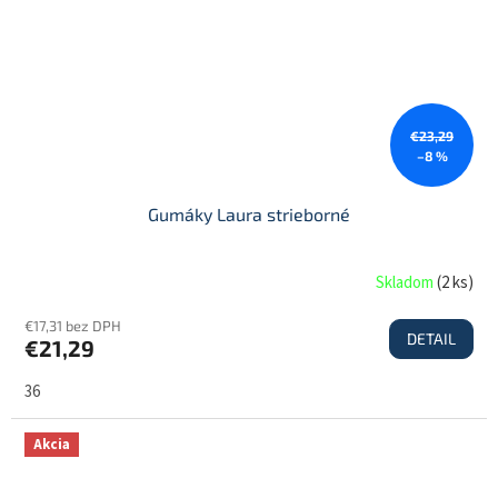
€23,29
–8 %
Gumáky Laura strieborné
Skladom
(
2 ks
)
€17,31 bez DPH
DETAIL
€21,29
36
Akcia