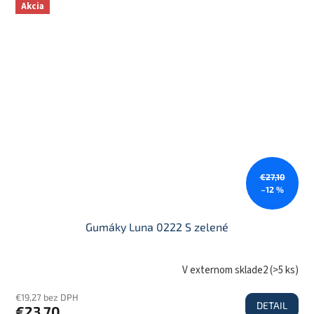
Akcia
€27,10
–12 %
Gumáky Luna 0222 S zelené
V externom sklade2
(
>5 ks
)
€19,27 bez DPH
DETAIL
€23,70