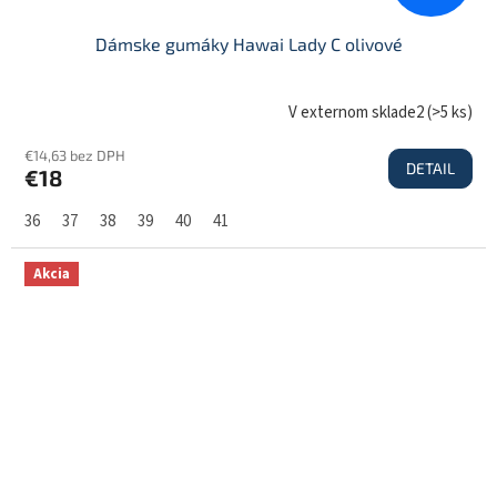
Dámske gumáky Hawai Lady C olivové
V externom sklade2
(
>5 ks
)
€14,63 bez DPH
DETAIL
€18
36
37
38
39
40
41
Akcia