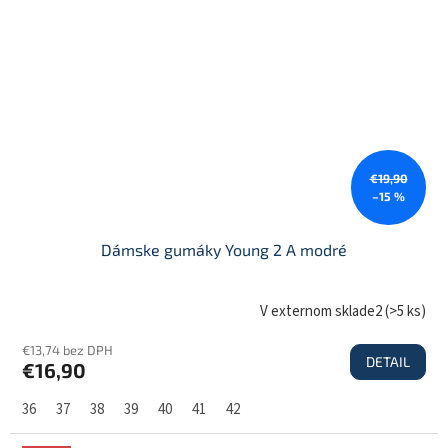
€19,90
–15 %
Dámske gumáky Young 2 A modré
V externom sklade2
(
>5 ks
)
€13,74 bez DPH
DETAIL
€16,90
36
37
38
39
40
41
42