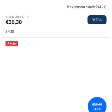
V externom sklade2
(
4 ks
)
€24,63 bez DPH
DETAIL
€30,30
37-38
Akcia
€20,90
–13 %