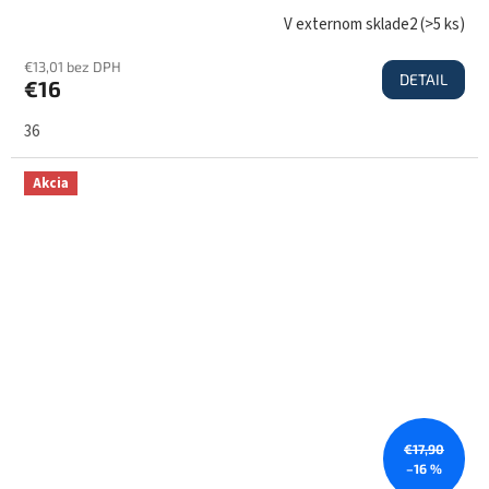
V externom sklade2
(
>5 ks
)
€13,01 bez DPH
DETAIL
€16
36
Akcia
€17,90
–16 %