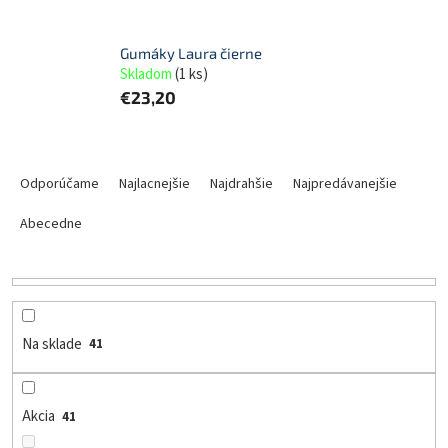
Gumáky Laura čierne
Skladom
(
1 ks
)
€23,20
R
a
Odporúčame
Najlacnejšie
Najdrahšie
Najpredávanejšie
d
e
Abecedne
n
i
e
p
r
Na sklade
41
o
d
u
Akcia
41
k
t