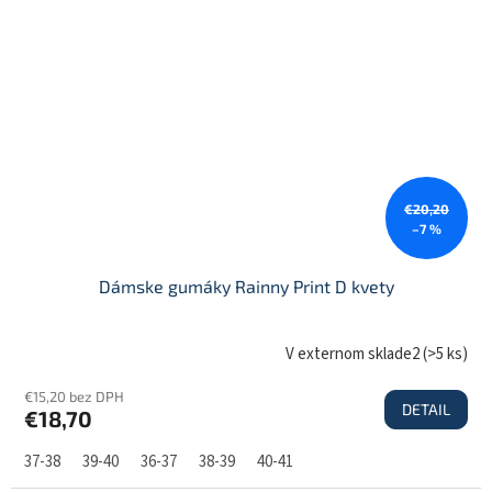
€20,20
–7 %
Dámske gumáky Rainny Print D kvety
V externom sklade2
(
>5 ks
)
€15,20 bez DPH
DETAIL
€18,70
37-38
39-40
36-37
38-39
40-41