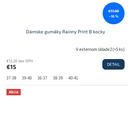
€17,90
–16 %
Dámske gumáky Rainny Print B kocky
V externom sklade2
(
>5 ks
)
€12,20 bez DPH
DETAIL
€15
37-38
39-40
36-37
38-39
40-41
Akcia