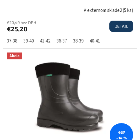
V externom sklade2
(
5 ks
)
€20,49 bez DPH
DETAIL
€25,20
37-38
39-40
41-42
36-37
38-39
40-41
Akcia
€27
–14 %