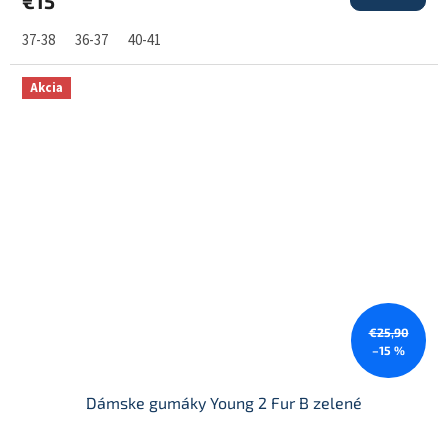
€15
37-38
36-37
40-41
Akcia
€25,90
–15 %
Dámske gumáky Young 2 Fur B zelené