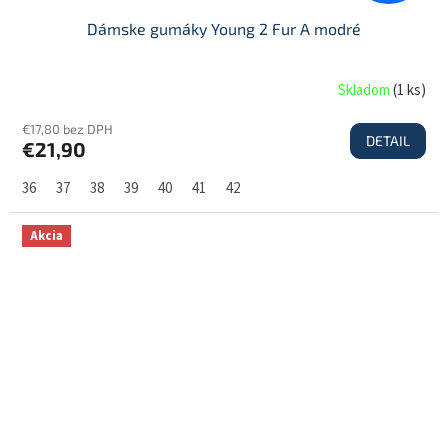
Dámske gumáky Young 2 Fur A modré
Skladom
(
1 ks
)
€17,80 bez DPH
DETAIL
€21,90
36
37
38
39
40
41
42
Akcia