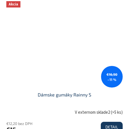
Akcia
€16,90
–11 %
Dámske gumáky Rainny S
V externom sklade2
(
>5 ks
)
€12,20 bez DPH
DETAIL