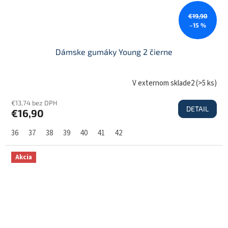
€19,90
–15 %
Dámske gumáky Young 2 čierne
V externom sklade2
(
>5 ks
)
€13,74 bez DPH
DETAIL
€16,90
36
37
38
39
40
41
42
Akcia