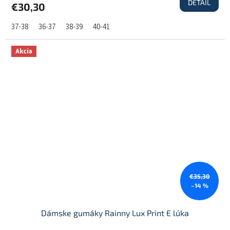
DETAIL
€30,30
37-38
36-37
38-39
40-41
Akcia
€35,30
–14 %
Dámske gumáky Rainny Lux Print E lúka