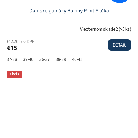
Dámske gumáky Rainny Print E lúka
V externom sklade2
(
>5 ks
)
€12,20 bez DPH
DETAIL
€15
37-38
39-40
36-37
38-39
40-41
Akcia