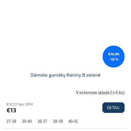
€15,90
–18 %
Dámske gumáky Rainny B zelené
V externom sklade2
(
>5 ks
)
€10,57 bez DPH
DETAIL
€13
37-38
39-40
36-37
38-39
40-41