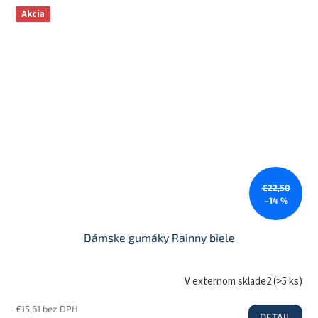
Akcia
€22,50
–14 %
Dámske gumáky Rainny biele
V externom sklade2
(
>5 ks
)
€15,61 bez DPH
DETAIL