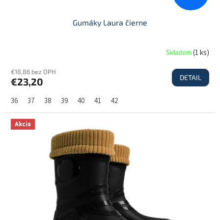
Gumáky Laura čierne
Skladom
(
1 ks
)
€18,86 bez DPH
DETAIL
€23,20
36
37
38
39
40
41
42
Akcia