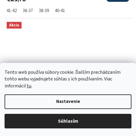
41-42
36-37
38-39
40-41
Akcia
Tento web používa súbory cookie. Ďalším prechádzaním
tohto webu vyjadrujete súhlas s ich používaním. Viac
informácií
tu
.
€26,40
Nastavenie
–12 %
Gumáky Luna 0220 C červené
Súhlasím