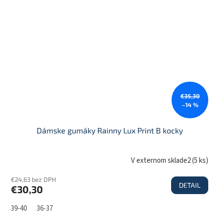
€35,30
–14 %
Dámske gumáky Rainny Lux Print B kocky
V externom sklade2
(
5 ks
)
€24,63 bez DPH
DETAIL
€30,30
39-40
36-37