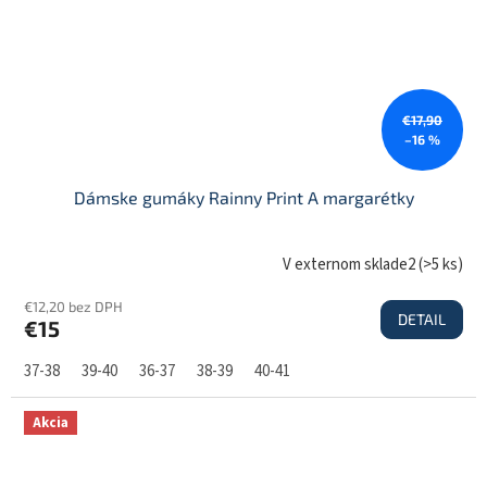
€17,90
–16 %
Dámske gumáky Rainny Print A margarétky
V externom sklade2
(
>5 ks
)
€12,20 bez DPH
DETAIL
€15
37-38
39-40
36-37
38-39
40-41
Akcia