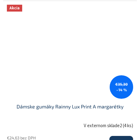
Akcia
€35,30
–14 %
Dámske gumáky Rainny Lux Print A margarétky
V externom sklade2
(
4 ks
)
€24,63 bez DPH