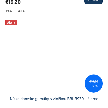
€19,20
39-40
40-41
Akcia
€19,90
–19 %
Nízke dámske gumáky s vložkou BBL 3930 - čierne