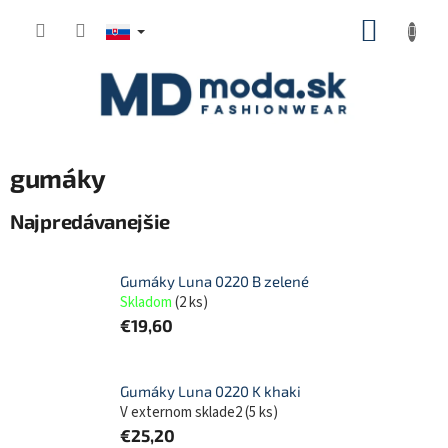
Prejsť
NÁKUP
na
KOŠÍK
obsah
gumáky
Najpredávanejšie
Gumáky Luna 0220 B zelené
Skladom
(
2 ks
)
€19,60
Gumáky Luna 0220 K khaki
V externom sklade2
(
5 ks
)
€25,20