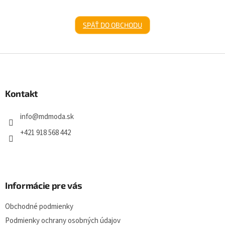
SPÄŤ DO OBCHODU
Z
á
p
ä
Kontakt
t
i
info
@
mdmoda.sk
e
+421 918 568 442
Informácie pre vás
Obchodné podmienky
Podmienky ochrany osobných údajov