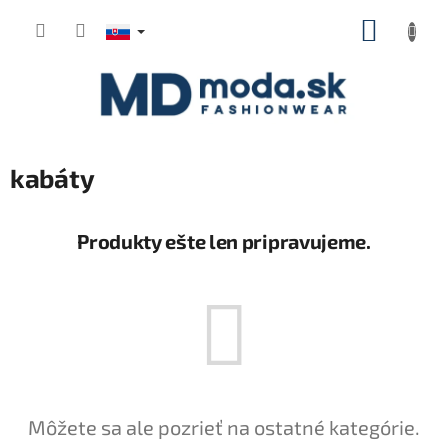
Prejsť
NÁKUP
na
KOŠÍK
obsah
kabáty
Produkty ešte len pripravujeme.
Môžete sa ale pozrieť na ostatné kategórie.