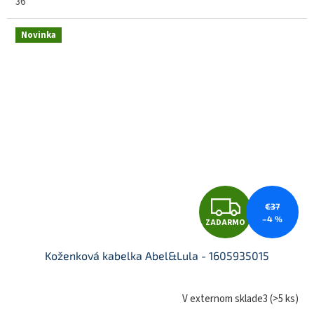
36
R
Novinka
M
O
Z
€37
–4 %
ZADARMO
A
Koženková kabelka Abel&Lula - 1605935015
D
V externom sklade3
(
>5 ks
)