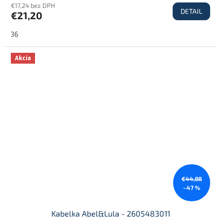
€17,24 bez DPH
DETAIL
€21,20
36
Akcia
€44,88
–47 %
Kabelka Abel&Lula - 2605483011