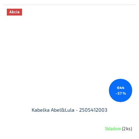
Akcia
€44
–57 %
Kabelka Abel&Lula - 2505412003
Skladom
(
2 ks
)