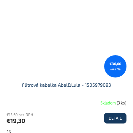
€36,60
–47 %
Flitrová kabelka Abel&Lula - 1505979093
Skladom
(
3 ks
)
€15,69 bez DPH
DETAIL
€19,30
36