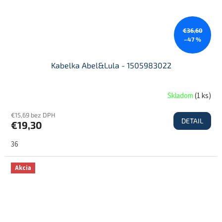
€36,60
–47 %
Kabelka Abel&Lula - 1505983022
Skladom
(
1 ks
)
€15,69 bez DPH
DETAIL
€19,30
36
Akcia