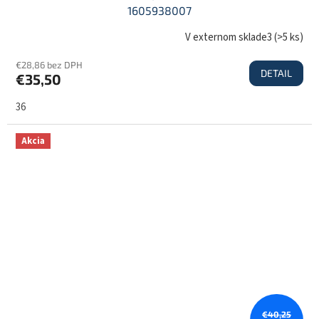
1605938007
D
V externom sklade3
(
>5 ks
)
€28,86 bez DPH
DETAIL
€35,50
A
36
R
Akcia
M
O
€40,25