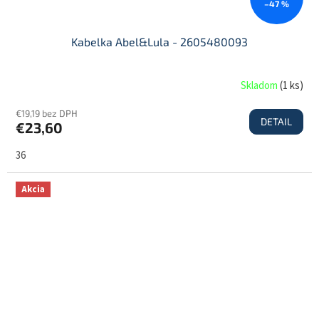
–47 %
Kabelka Abel&Lula - 2605480093
Skladom
(
1 ks
)
€19,19 bez DPH
DETAIL
€23,60
36
Akcia