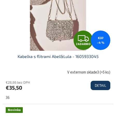
O
Z
€37
–4 %
ZADARMO
A
Kabelka s flitrami Abel&Lula - 1605933045
D
V externom sklade3
(
>5 ks
)
€28,86 bez DPH
DETAIL
€35,50
A
36
R
Novinka