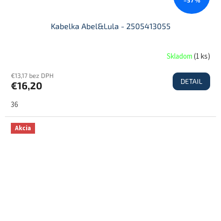
Kabelka Abel&Lula - 2505413055
Skladom
(
1 ks
)
€13,17 bez DPH
DETAIL
€16,20
36
Akcia