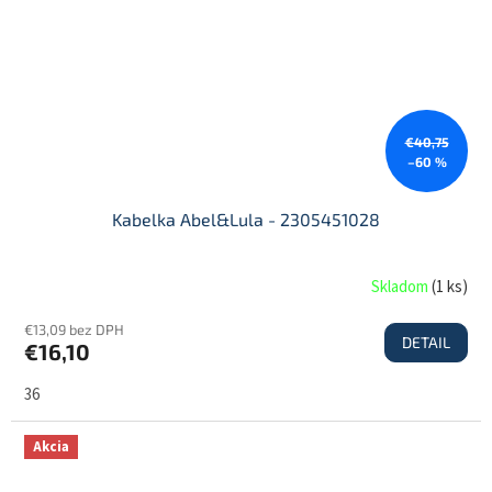
€40,75
–60 %
Kabelka Abel&Lula - 2305451028
Skladom
(
1 ks
)
€13,09 bez DPH
DETAIL
€16,10
36
Akcia