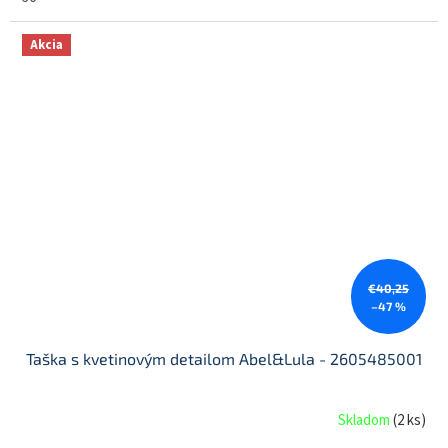
Akcia
€40,25
–47 %
Taška s kvetinovým detailom Abel&Lula - 2605485001
Skladom
(
2 ks
)