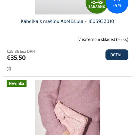
Z
o
–4 %
ZADARMO
v
A
Kabelka s mašľou Abel&Lula - 1605932010
D
V externom sklade3
(
>5 ks
)
€28,86 bez DPH
DETAIL
€35,50
A
36
R
Novinka
M
O