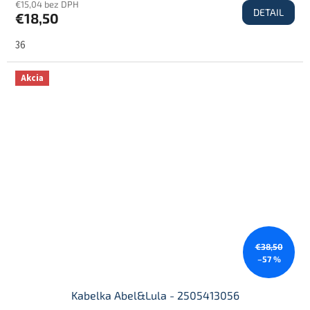
€15,04 bez DPH
DETAIL
€18,50
36
Akcia
€38,50
–57 %
Kabelka Abel&Lula - 2505413056