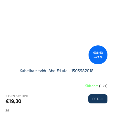
€36,63
–47 %
Kabelka z tvídu Abel&Lula - 1505982018
Skladom
(
1 ks
)
€15,69 bez DPH
DETAIL
€19,30
36