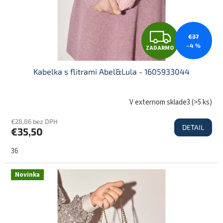
Z
€37
–4 %
ZADARMO
A
Kabelka s flitrami Abel&Lula - 1605933044
D
V externom sklade3
(
>5 ks
)
€28,86 bez DPH
DETAIL
€35,50
A
36
R
Novinka
M