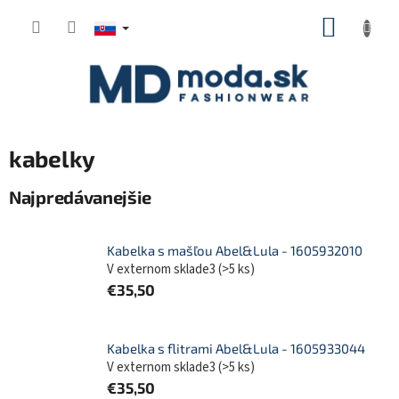
Prejsť
NÁKUP
na
KOŠÍK
obsah
kabelky
Najpredávanejšie
Kabelka s mašľou Abel&Lula - 1605932010
V externom sklade3
(
>5 ks
)
€35,50
Kabelka s flitrami Abel&Lula - 1605933044
V externom sklade3
(
>5 ks
)
€35,50