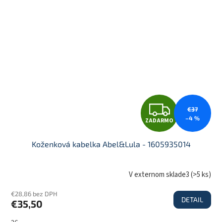
M
O
Z
€37
–4 %
ZADARMO
A
Koženková kabelka Abel&Lula - 1605935014
D
V externom sklade3
(
>5 ks
)
€28,86 bez DPH
DETAIL
€35,50
A