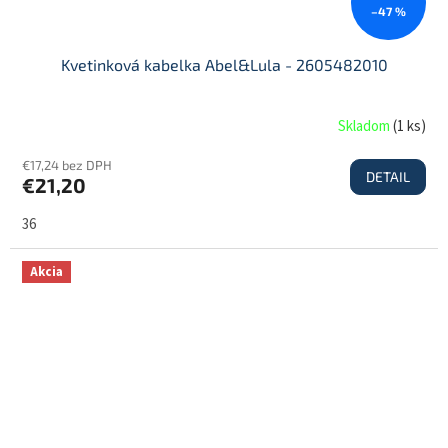
–47 %
Kvetinková kabelka Abel&Lula - 2605482010
Skladom
(
1 ks
)
€17,24 bez DPH
DETAIL
€21,20
36
Akcia