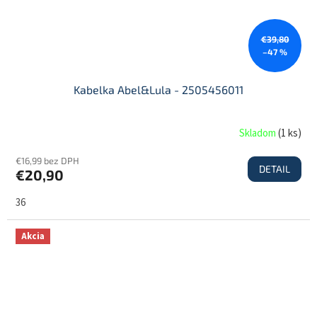
€39,80
–47 %
Kabelka Abel&Lula - 2505456011
Skladom
(
1 ks
)
€16,99 bez DPH
DETAIL
€20,90
36
Akcia