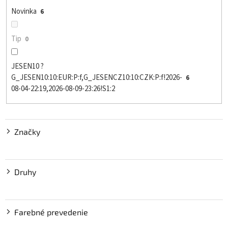
o
Novinka
6
v
Tip
0
JESEN10 ?
G_JESEN10:10:EUR:P:f,G_JESENCZ10:10:CZK:P:f!2026-
6
08-04-22:19,2026-08-09-23:26!S1:2
Značky
Druhy
Farebné prevedenie