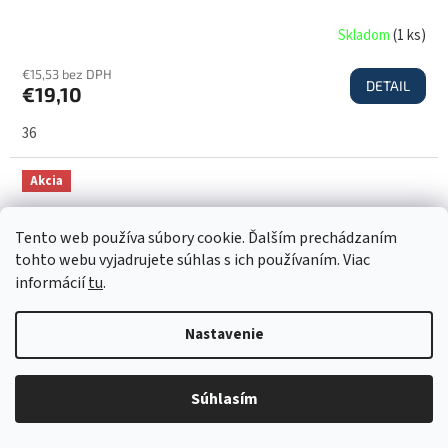
Skladom
(
1 ks
)
€15,53 bez DPH
DETAIL
€19,10
36
Akcia
Tento web používa súbory cookie. Ďalším prechádzaním
tohto webu vyjadrujete súhlas s ich používaním. Viac
informácií
tu
.
Nastavenie
Súhlasím
€36,40
–47 %