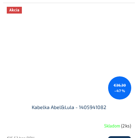
Akcia
€36,30
–47 %
Kabelka Abel&Lula - 1405941082
Skladom
(
2 ks
)
€15,53 bez DPH