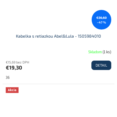
€36,60
–47 %
Kabelka s retiazkou Abel&Lula - 1505984010
Skladom
(
1 ks
)
€15,69 bez DPH
DETAIL
€19,30
36
Akcia