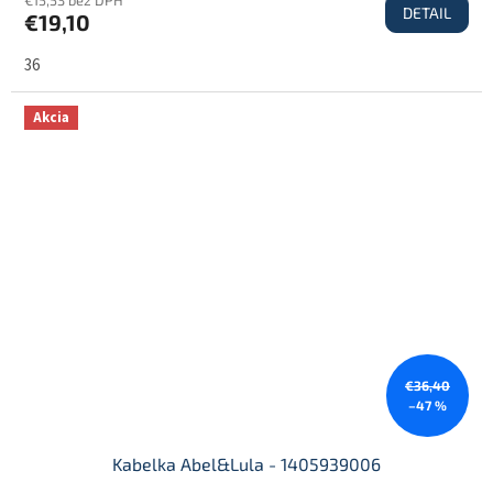
DETAIL
€19,10
36
Akcia
€36,40
–47 %
Kabelka Abel&Lula - 1405939006