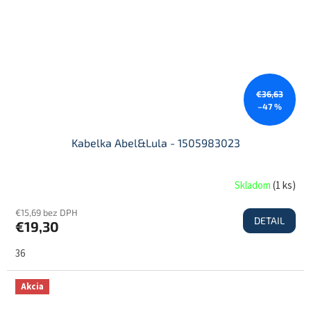
€36,63
–47 %
Kabelka Abel&Lula - 1505983023
Skladom
(
1 ks
)
€15,69 bez DPH
DETAIL
€19,30
36
Akcia