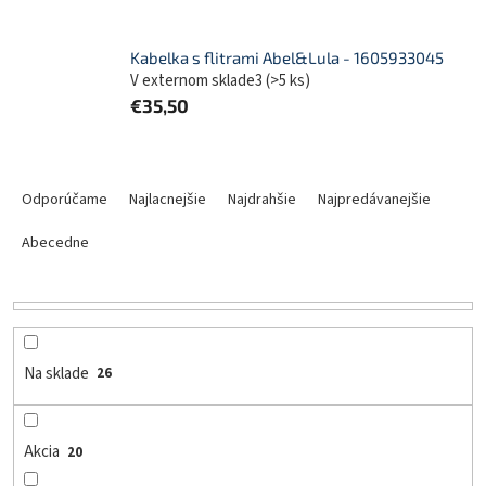
Kabelka s flitrami Abel&Lula - 1605933045
V externom sklade3
(
>5 ks
)
€35,50
R
a
Odporúčame
Najlacnejšie
Najdrahšie
Najpredávanejšie
d
e
Abecedne
n
i
e
p
r
Na sklade
26
o
d
u
Akcia
20
k
t