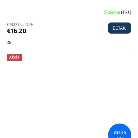
Skladom
(
1 ks
)
€13,17 bez DPH
DETAIL
€16,20
36
Akcia
€38,50
–57 %