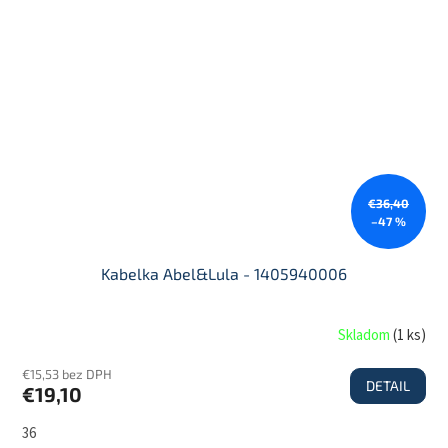
€36,40
–47 %
Kabelka Abel&Lula - 1405940006
Skladom
(
1 ks
)
€15,53 bez DPH
DETAIL
€19,10
36