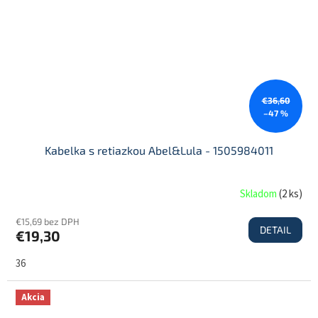
€36,60
–47 %
Kabelka s retiazkou Abel&Lula - 1505984011
Skladom
(
2 ks
)
€15,69 bez DPH
DETAIL
€19,30
36
Akcia