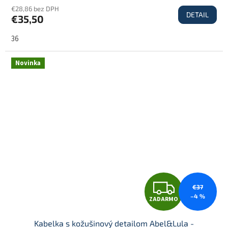
€28,86 bez DPH
DETAIL
€35,50
A
36
R
Novinka
M
O
Z
€37
–4 %
ZADARMO
A
Kabelka s kožušinový detailom Abel&Lula -