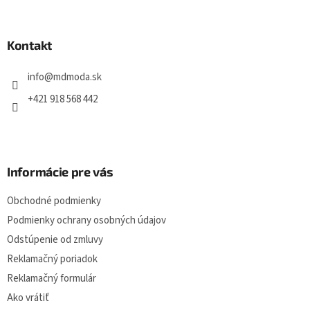
á
p
ä
Kontakt
t
i
info
@
mdmoda.sk
e
+421 918 568 442
Informácie pre vás
Obchodné podmienky
Podmienky ochrany osobných údajov
Odstúpenie od zmluvy
Reklamačný poriadok
Reklamačný formulár
Ako vrátiť