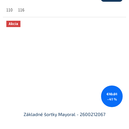
110
116
Akcia
€10,01
–41 %
Základné šortky Mayoral - 2600212067