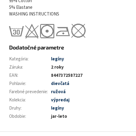
95% Cotton
5% Elastane
WASHING INSTRUCTIONS
Dodatočné parametre
Kategória
:
legíny
Záruka
:
2 roky
EAN
:
8447372587227
Pohlavie
:
dievčatá
Farebné prevedenie
:
ružová
Kolekcia
:
výpredaj
Druhy
:
legíny
Obdobie
:
jar-leto
Z