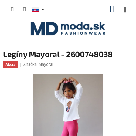
Prejsť
NÁKUP
na
KOŠÍK
obsah
Legíny Mayoral - 2600748038
Značka:
Mayoral
Akcia