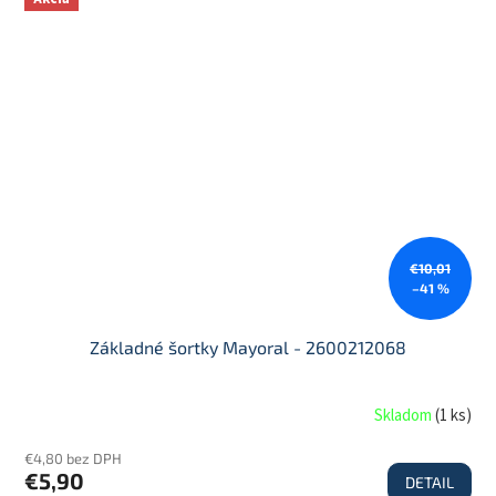
€10,01
–41 %
Základné šortky Mayoral - 2600212068
Skladom
(
1 ks
)
€4,80 bez DPH
€5,90
DETAIL