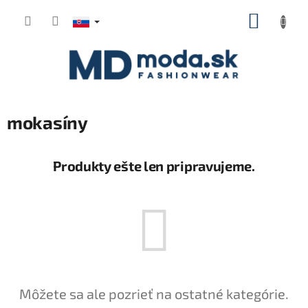
Prejsť
NÁKUP
na
KOŠÍK
obsah
mokasíny
Produkty ešte len pripravujeme.
Môžete sa ale pozrieť na ostatné kategórie.