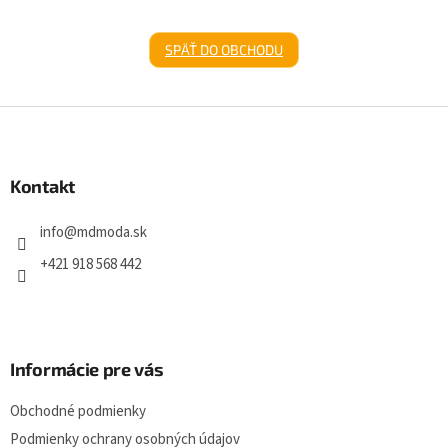
SPÄŤ DO OBCHODU
Z
á
p
ä
Kontakt
t
i
info
@
mdmoda.sk
e
+421 918 568 442
Informácie pre vás
Obchodné podmienky
Podmienky ochrany osobných údajov