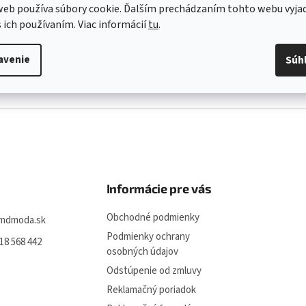
,10
€12,10
eb používa súbory cookie. Ďalším prechádzaním tohto webu vyja
s ich používaním. Viac informácií
tu
.
M
L
XL
S
M
L
avenie
Súh
O
v
l
á
d
a
c
i
e
p
Informácie pre vás
r
v
Obchodné podmienky
k
mdmoda.sk
y
Podmienky ochrany
18 568 442
v
osobných údajov
ý
p
Odstúpenie od zmluvy
i
Reklamačný poriadok
s