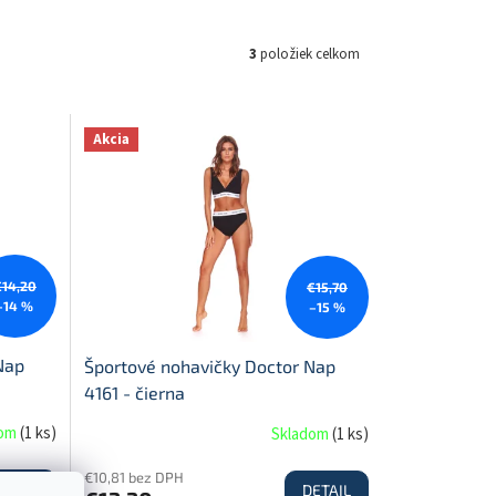
3
položiek celkom
Akcia
€14,20
€15,70
–14 %
–15 %
Nap
Športové nohavičky Doctor Nap
4161 - čierna
dom
(
1 ks
)
Skladom
(
1 ks
)
€10,81 bez DPH
ETAIL
DETAIL