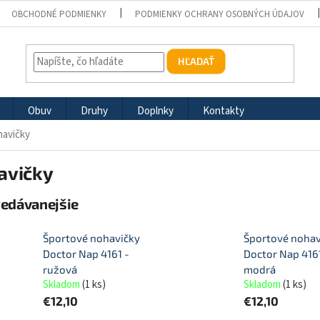
OBCHODNÉ PODMIENKY
PODMIENKY OCHRANY OSOBNÝCH ÚDAJOV
HĽADAŤ
Obuv
Druhy
Doplnky
Kontakty
havičky
avičky
redávanejšie
Športové nohavičky
Športové nohav
Doctor Nap 4161 -
Doctor Nap 4161
ružová
modrá
Skladom
(
1 ks
)
Skladom
(
1 ks
)
€12,10
€12,10