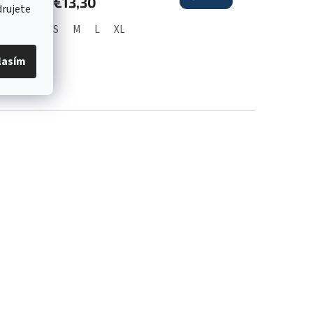
€13,30
drujete
S
M
L
XL
lasím