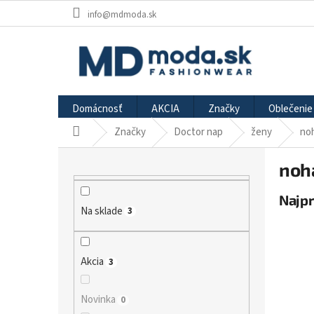
Prejsť
info@mdmoda.sk
na
obsah
Domácnosť
AKCIA
Značky
Oblečenie
Značky
Doctor nap
ženy
no
Domov
B
noh
o
č
Najp
n
Na sklade
3
ý
p
a
n
Akcia
3
e
l
Novinka
0