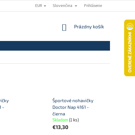
EUR
Slovenčina
Prihlásenie
ODSTÚPENIE OD ZMLUVY
REKLAMAČNÝ PORIADOK
REKLAMAČNÝ
NÁKUPNÝ
Prázdny košík
KOŠÍK
ičky
Športové nohavičky
 -
Doctor Nap 4161 -
čierna
Skladom
(
1 ks
)
€13,30