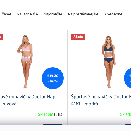
účame
Najlacnejšie
Najdrahšie
Najpredávanejšie
Abecedne
a
Akcia
€14,20
–14 %
tové nohavičky Doctor Nap
Športové nohavičky Doctor 
- ružová
4161 - modrá
Skladom
(
1 ks
)
Skla
 bez DPH
€9,84 bez DPH
DETAIL
D