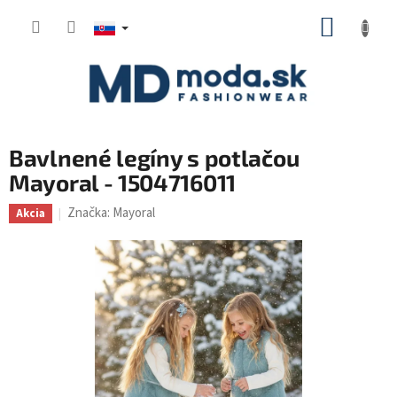
Prejsť
NÁKUP
na
KOŠÍK
obsah
Bavlnené legíny s potlačou
Mayoral - 1504716011
Značka:
Mayoral
Akcia