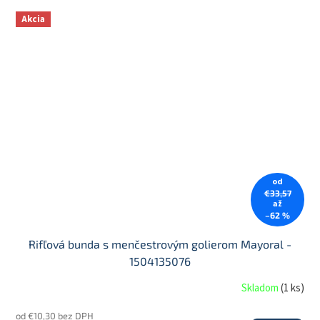
Akcia
od
€33,57
až
–62 %
Rifľová bunda s menčestrovým golierom Mayoral -
1504135076
Skladom
(
1 ks
)
od €10,30 bez DPH