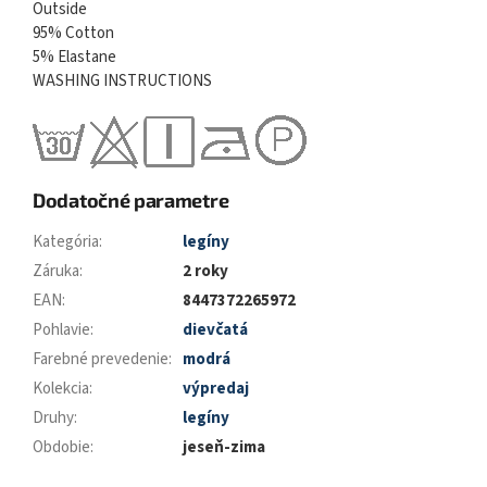
Outside
95% Cotton
5% Elastane
WASHING INSTRUCTIONS
Dodatočné parametre
Kategória
:
legíny
Záruka
:
2 roky
EAN
:
8447372265972
Pohlavie
:
dievčatá
Farebné prevedenie
:
modrá
Kolekcia
:
výpredaj
Druhy
:
legíny
Obdobie
:
jeseň-zima