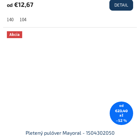
€12,67
od
DETAIL
140
104
Akcia
od
€23,40
až
–52 %
Pletený pulóver Mayoral - 1504302050