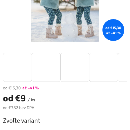
od €15,30
až –41 %
od €15,30
až –41 %
od
€9
/ ks
od
€7,32
bez DPH
Jednotková
Zvoľte variant
cena: