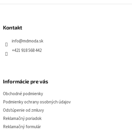
Z
á
p
ä
Kontakt
t
i
info
@
mdmoda.sk
e
+421 918 568 442
Informácie pre vás
Obchodné podmienky
Podmienky ochrany osobných údajov
Odstúpenie od zmluvy
Reklamačný poriadok
Reklamačný formulár