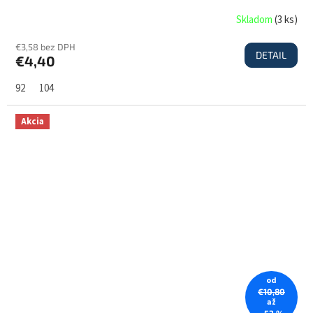
Skladom
(
3 ks
)
€3,58 bez DPH
DETAIL
€4,40
92
104
Akcia
od
€10,80
až
–53 %