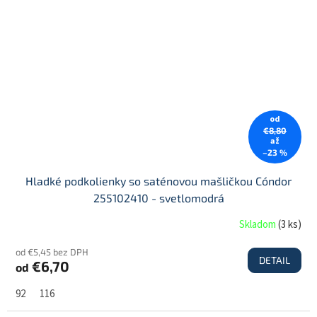
od
€8,80
až
–23 %
Hladké podkolienky so saténovou mašličkou Cóndor
255102410 - svetlomodrá
Skladom
(
3 ks
)
od €5,45 bez DPH
DETAIL
€6,70
od
92
116