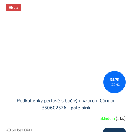
Akcia
€5,75
–23 %
Podkolienky perlové s bočným vzorom Cóndor
350602526 - pale pink
Skladom
(
1 ks
)
€3,58 bez DPH