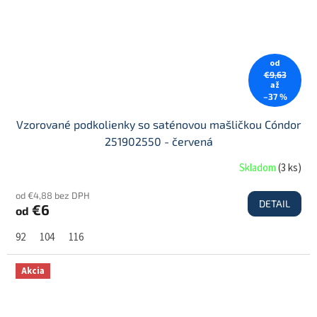
od
€9,63
až
–37 %
Vzorované podkolienky so saténovou mašličkou Cóndor
251902550 - červená
Skladom
(
3 ks
)
od €4,88 bez DPH
DETAIL
€6
od
92
104
116
Akcia