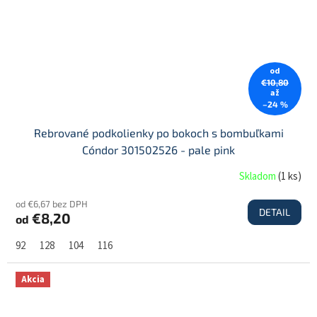
od
€10,80
až
–24 %
Rebrované podkolienky po bokoch s bombuľkami
Cóndor 301502526 - pale pink
Skladom
(
1 ks
)
od €6,67 bez DPH
DETAIL
€8,20
od
92
128
104
116
Akcia