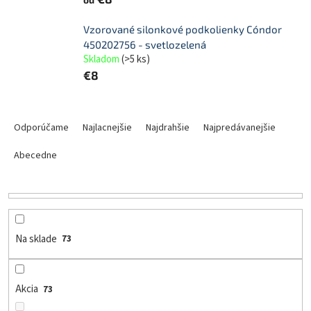
Vzorované silonkové podkolienky Cóndor
450202756 - svetlozelená
Skladom
(
>5 ks
)
€8
R
a
Odporúčame
Najlacnejšie
Najdrahšie
Najpredávanejšie
d
e
Abecedne
n
i
e
p
r
Na sklade
73
o
d
u
Akcia
73
k
t