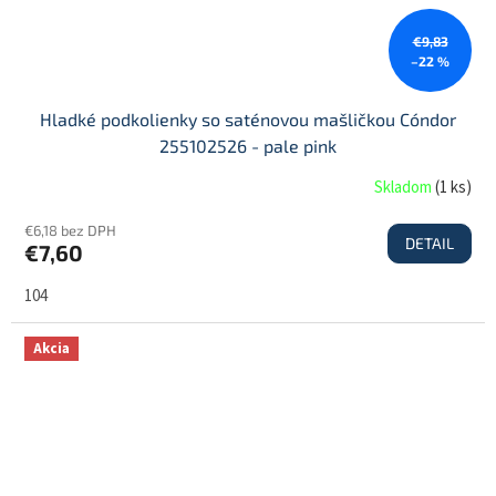
€9,83
–22 %
Hladké podkolienky so saténovou mašličkou Cóndor
255102526 - pale pink
Skladom
(
1 ks
)
€6,18 bez DPH
DETAIL
€7,60
104
Akcia