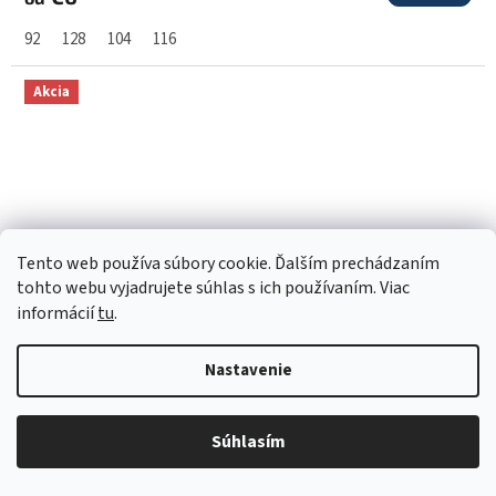
92
128
104
116
Akcia
Tento web používa súbory cookie. Ďalším prechádzaním
tohto webu vyjadrujete súhlas s ich používaním. Viac
informácií
tu
.
od
€9,58
Nastavenie
až
–37 %
Vzorované podkolienky so saténovou mašličkou Cóndor
Súhlasím
251902410 - svetlomodrá