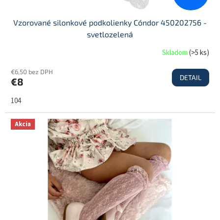
Vzorované silonkové podkolienky Cóndor 450202756 -
svetlozelená
Skladom
(
>5 ks
)
€6,50 bez DPH
DETAIL
€8
104
Akcia