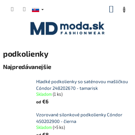
Prejsť
NÁKUP
na
KOŠÍK
obsah
podkolienky
Najpredávanejšie
Hladké podkolienky so saténovou mašličkou
Cóndor 248202670 - tamarisk
Skladom
(
1 ks
)
€6
od
Vzorované silonkové podkolienky Cóndor
450202900 - čierna
Skladom
(
>5 ks
)
€8
od