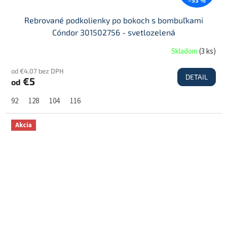
Rebrované podkolienky po bokoch s bombuľkami
Cóndor 301502756 - svetlozelená
Skladom
(
3 ks
)
od €4,07 bez DPH
DETAIL
€5
od
92
128
104
116
Akcia