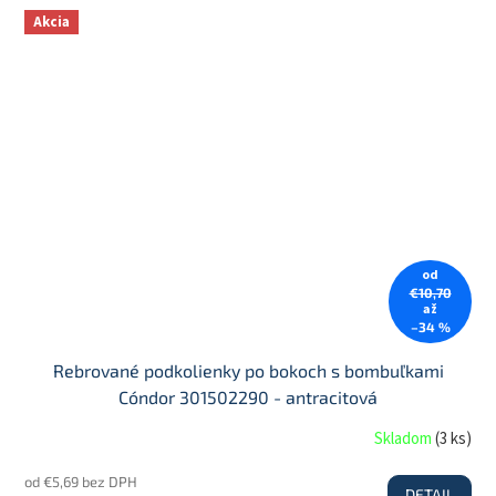
Akcia
od
€10,70
až
–34 %
Rebrované podkolienky po bokoch s bombuľkami
Cóndor 301502290 - antracitová
Skladom
(
3 ks
)
od €5,69 bez DPH
DETAIL