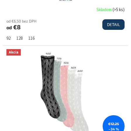
Skladom
(
>5 ks
)
od €6,50 bez DPH
DETAIL
€8
od
92
128
116
Akcia
€12,25
–34 %