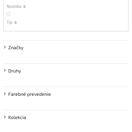
o
Novinka
0
v
Tip
0
Značky
Druhy
Farebné prevedenie
Kolekcia