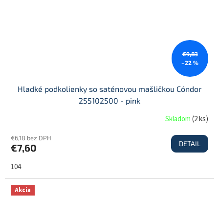
€9,83
–22 %
Hladké podkolienky so saténovou mašličkou Cóndor
255102500 - pink
Skladom
(
2 ks
)
€6,18 bez DPH
DETAIL
€7,60
104
Akcia