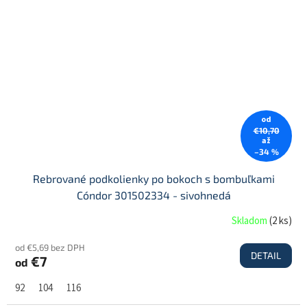
od
€10,70
až
–34 %
Rebrované podkolienky po bokoch s bombuľkami
Cóndor 301502334 - sivohnedá
Skladom
(
2 ks
)
od €5,69 bez DPH
DETAIL
€7
od
92
104
116