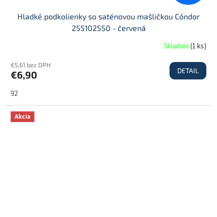
Hladké podkolienky so saténovou mašličkou Cóndor
255102550 - červená
Skladom
(
1 ks
)
€5,61 bez DPH
DETAIL
€6,90
92
Akcia