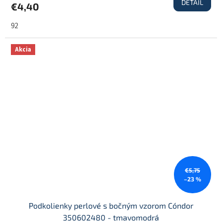
DETAIL
€4,40
92
Akcia
€5,75
–23 %
Podkolienky perlové s bočným vzorom Cóndor
350602480 - tmavomodrá