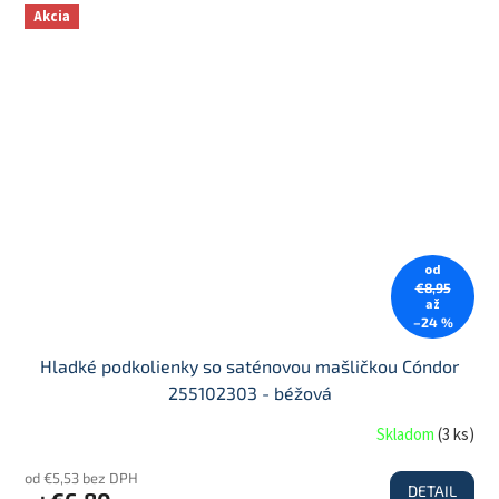
Akcia
od
€8,95
až
–24 %
Hladké podkolienky so saténovou mašličkou Cóndor
255102303 - béžová
Skladom
(
3 ks
)
od €5,53 bez DPH
DETAIL