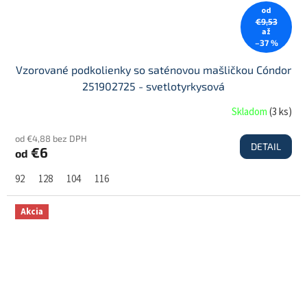
od
€9,53
až
–37 %
Vzorované podkolienky so saténovou mašličkou Cóndor
251902725 - svetlotyrkysová
Skladom
(
3 ks
)
od €4,88 bez DPH
DETAIL
€6
od
92
128
104
116
Akcia