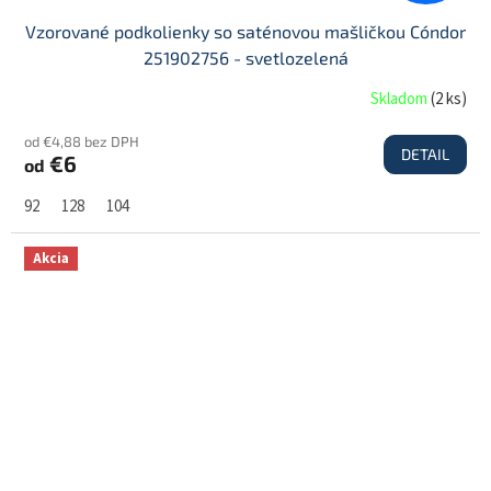
Vzorované podkolienky so saténovou mašličkou Cóndor
251902756 - svetlozelená
Skladom
(
2 ks
)
od €4,88 bez DPH
DETAIL
€6
od
92
128
104
Akcia