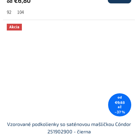
€6,80
od
92
104
Akcia
od
€9,53
až
–37 %
Vzorované podkolienky so saténovou mašličkou Cóndor
251902900 - čierna