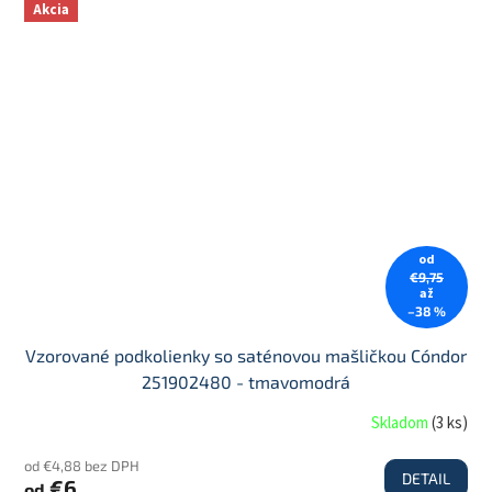
Akcia
od
€9,75
až
–38 %
Vzorované podkolienky so saténovou mašličkou Cóndor
251902480 - tmavomodrá
Skladom
(
3 ks
)
od €4,88 bez DPH
DETAIL
€6
od