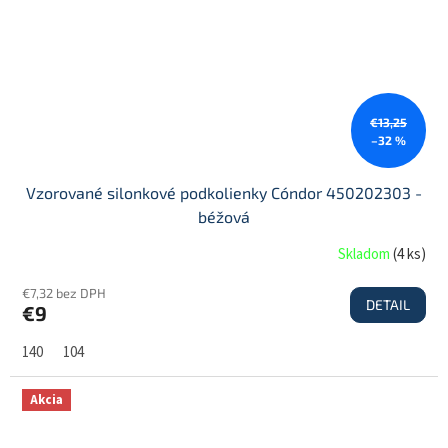
€13,25
–32 %
Vzorované silonkové podkolienky Cóndor 450202303 -
béžová
Skladom
(
4 ks
)
€7,32 bez DPH
DETAIL
€9
140
104
Akcia