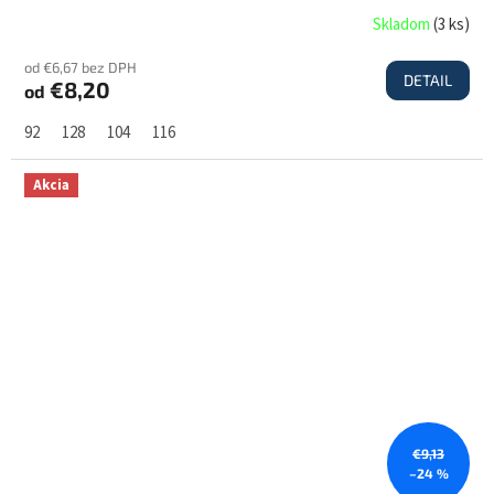
Skladom
(
3 ks
)
od €6,67 bez DPH
DETAIL
€8,20
od
92
128
104
116
Akcia
€9,13
–24 %