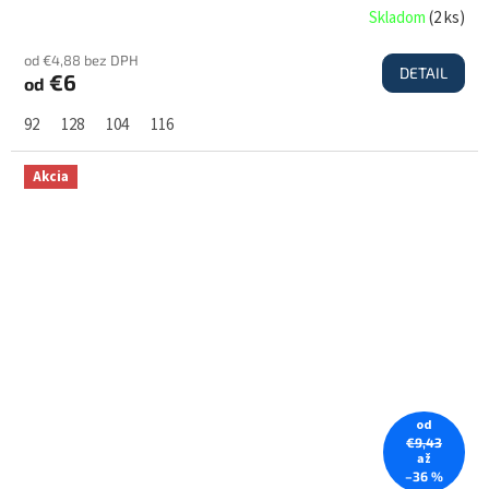
Skladom
(
2 ks
)
od €4,88 bez DPH
DETAIL
€6
od
92
128
104
116
Akcia
od
€9,43
až
–36 %