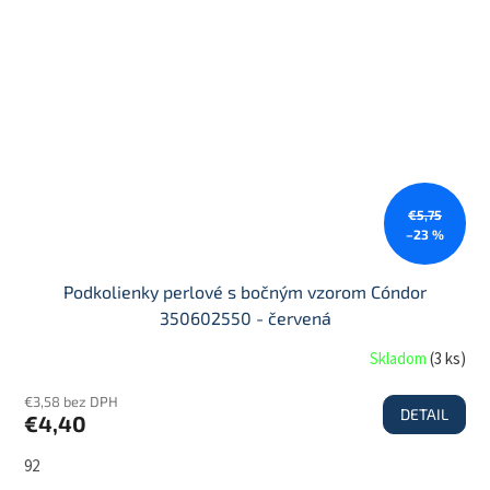
€5,75
–23 %
Podkolienky perlové s bočným vzorom Cóndor
350602550 - červená
Skladom
(
3 ks
)
€3,58 bez DPH
DETAIL
€4,40
92