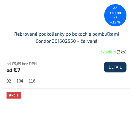
od
€10,80
až
–35 %
Rebrované podkolienky po bokoch s bombuľkami
Cóndor 301502550 - červená
Skladom
(
2 ks
)
od €5,69 bez DPH
DETAIL
€7
od
92
104
116
Akcia