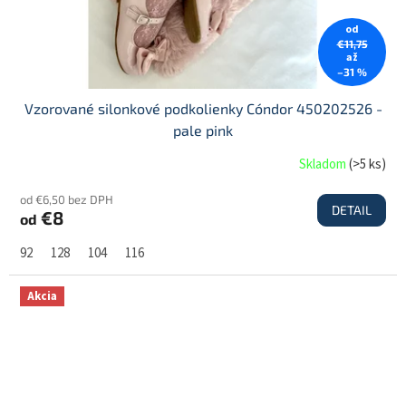
od
€11,75
až
–31 %
Vzorované silonkové podkolienky Cóndor 450202526 -
pale pink
Skladom
(
>5 ks
)
od €6,50 bez DPH
DETAIL
€8
od
92
128
104
116
Akcia