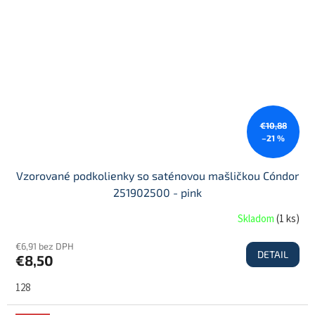
€10,88
–21 %
Vzorované podkolienky so saténovou mašličkou Cóndor
251902500 - pink
Skladom
(
1 ks
)
€6,91 bez DPH
DETAIL
€8,50
128