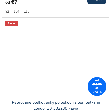
€7
od
92
104
116
Akcia
od
€10,80
až
–24 %
Rebrované podkolienky po bokoch s bombuľkami
Cóndor 301502230 - sivá