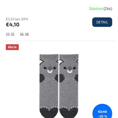
Skladom
(
2 ks
)
€3,33 bez DPH
DETAIL
€4,10
33-35
36-38
Akcia
€2,40
–20 %