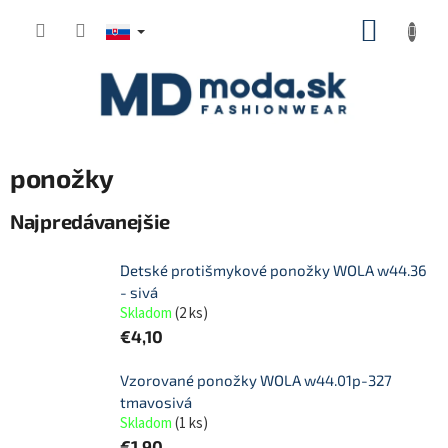
Prejsť
NÁKUP
na
KOŠÍK
obsah
ponožky
Najpredávanejšie
Detské protišmykové ponožky WOLA w44.36
- sivá
Skladom
(
2 ks
)
€4,10
Vzorované ponožky WOLA w44.01p-327
tmavosivá
Skladom
(
1 ks
)
€1,90