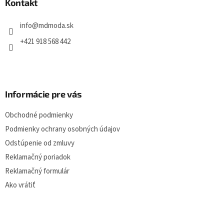
ä
Kontakt
c
t
i
i
e
info
@
mdmoda.sk
p
e
r
+421 918 568 442
v
k
y
v
ý
Informácie pre vás
p
i
Obchodné podmienky
s
u
Podmienky ochrany osobných údajov
Odstúpenie od zmluvy
Reklamačný poriadok
Reklamačný formulár
Ako vrátiť