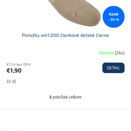
€2,90
–34 %
Ponožky w41.000 členkové detské čierne
Skladom
(
2 ks
)
€1,54 bez DPH
DETAIL
€1,90
33-35
3
položiek celkom
O
v
l
Z
á
á
d
p
a