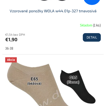
Vzorované ponožky WOLA w44.01p-327 tmavosivá
Skladom
(
1 ks
)
€1,54 bez DPH
DETAIL
€1,90
36-38
Akcia