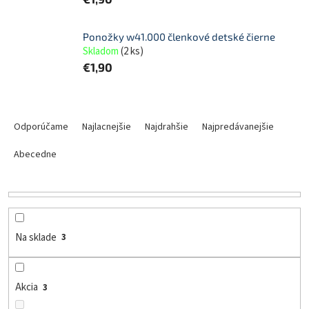
Ponožky w41.000 členkové detské čierne
Skladom
(
2 ks
)
€1,90
R
a
Odporúčame
Najlacnejšie
Najdrahšie
Najpredávanejšie
d
e
Abecedne
n
i
e
p
r
Na sklade
3
o
d
u
Akcia
3
k
t