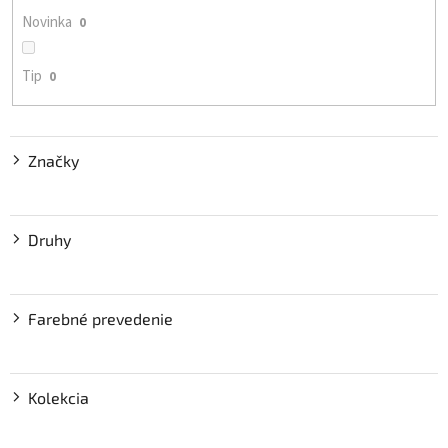
o
Novinka
0
v
Tip
0
Značky
Druhy
Farebné prevedenie
Kolekcia