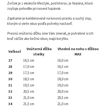
Zvršok je z ekokože lifestyle, pod ktorou je tkanina, ktorá
zvyšuje pohodlie pri nosení topánok.
Zapínanie je kombinované na kovovú pracku a suchý zisp,
ktorým si viete obuv podľa potreby nastaviť.
Presnú vnútornú dĺžku sme Vám zmerali, je potrebné si ich
brať väčšie ako bežnú obuv, majú korýtko.
Vnútorná dĺžka
Vhodné na nohu s dĺžkou
Veľkosť
stielky
MAX
27
16,5 cm
16,0 cm
28
17,0 cm
16,5 cm
29
17,5 cm
17,0 cm
30
18,5 cm
18,0 cm
31
19,5 cm
19,0 cm
32
20,5 cm
20,0 cm
33
21,0 cm
20,5 cm
34
21,5 cm
21,0 cm