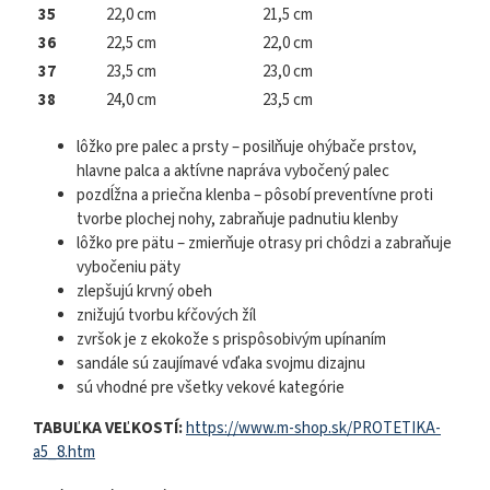
35
22,0 cm
21,5 cm
36
22,5 cm
22,0 cm
37
23,5 cm
23,0 cm
38
24,0 cm
23,5 cm
lôžko pre palec a prsty – posilňuje ohýbače prstov,
hlavne palca a aktívne napráva vybočený palec
pozdĺžna a priečna klenba – pôsobí preventívne proti
tvorbe plochej nohy, zabraňuje padnutiu klenby
lôžko pre pätu – zmierňuje otrasy pri chôdzi a zabraňuje
vybočeniu päty
zlepšujú krvný obeh
znižujú tvorbu kŕčových žíl
zvršok je z ekokože s prispôsobivým upínaním
sandále sú zaujímavé vďaka svojmu dizajnu
sú vhodné pre všetky vekové kategórie
TABUĽKA VEĽKOSTÍ:
https://www.m-shop.sk/PROTETIKA-
a5_8.htm