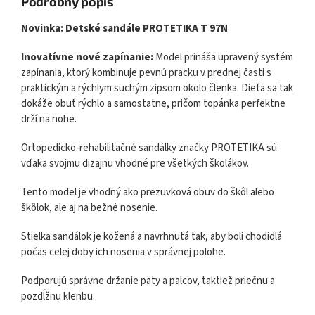
Podrobný popis
Novinka: Detské sandále PROTETIKA T 97N
Inovatívne nové zapínanie:
Model prináša upravený systém
zapínania, ktorý kombinuje pevnú pracku v prednej časti s
praktickým a rýchlym suchým zipsom okolo členka. Dieťa sa tak
dokáže obuť rýchlo a samostatne, pričom topánka perfektne
drží na nohe.
Ortopedicko-rehabilitačné sandálky značky PROTETIKA sú
vďaka svojmu dizajnu vhodné pre všetkých školákov.
Tento model je vhodný ako prezuvková obuv do škôl alebo
škôlok, ale aj na bežné nosenie.
Stielka sandálok je kožená a navrhnutá tak, aby boli chodidlá
počas celej doby ich nosenia v správnej polohe.
Podporujú správne držanie päty a palcov, taktiež priečnu a
pozdĺžnu klenbu.