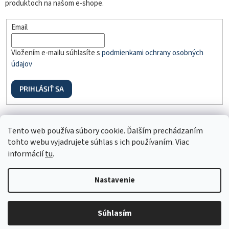
produktoch na našom e-shope.
Email
Vložením e-mailu súhlasíte s
podmienkami ochrany osobných
údajov
PRIHLÁSIŤ SA
Odstúpenie od zmluvy
Tento web používa súbory cookie. Ďalším prechádzaním
tohto webu vyjadrujete súhlas s ich používaním. Viac
informácií
tu
.
Nastavenie
Vytvoril Shoptet
Copyright 2026
MDmoda.sk
. Všetky práva vyhradené.
Súhlasím