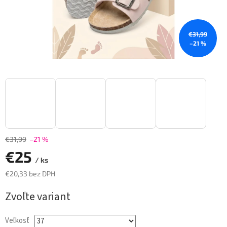
€31,99
–21 %
€31,99
–21 %
€25
/ ks
€20,33 bez DPH
Jednotková
Zvoľte variant
cena:
Veľkosť