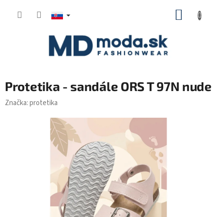
Prejsť
NÁKUP
na
KOŠÍK
obsah
Protetika - sandále ORS T 97N nude
Značka:
protetika