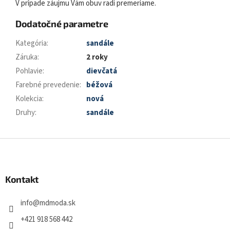
V prípade záujmu Vám obuv radi premeriame.
Dodatočné parametre
Kategória
:
sandále
Záruka
:
2 roky
Pohlavie
:
dievčatá
Farebné prevedenie
:
béžová
Kolekcia
:
nová
Druhy
:
sandále
Z
á
p
ä
Kontakt
t
i
info
@
mdmoda.sk
e
+421 918 568 442