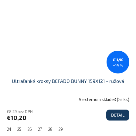
€11,90
–14 %
Ultraľahké kroksy BEFADO BUNNY 159X121 - ružová
V externom sklade3
(
>5 ks
)
€8,29 bez DPH
DETAIL
€10,20
24
25
26
27
28
29