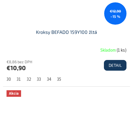
€12,90
–15 %
Kroksy BEFADO 159Y100 žltá
Skladom
(
1 ks
)
€8,86 bez DPH
DETAIL
€10,90
30
31
32
33
34
35
Akcia