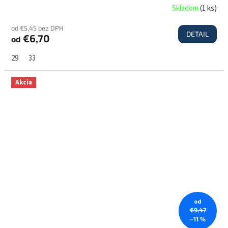
Skladom
(
1 ks
)
od €5,45 bez DPH
DETAIL
€6,70
od
29
33
Akcia
od
€9,47
–11 %