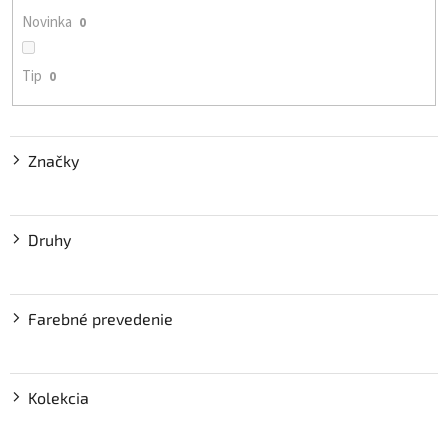
o
Novinka
0
v
Tip
0
Značky
Druhy
Farebné prevedenie
Kolekcia