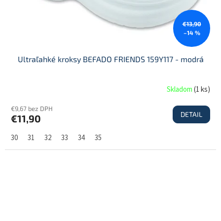
€13,90
–14 %
Ultraľahké kroksy BEFADO FRIENDS 159Y117 - modrá
Skladom
(
1 ks
)
€9,67 bez DPH
DETAIL
€11,90
30
31
32
33
34
35