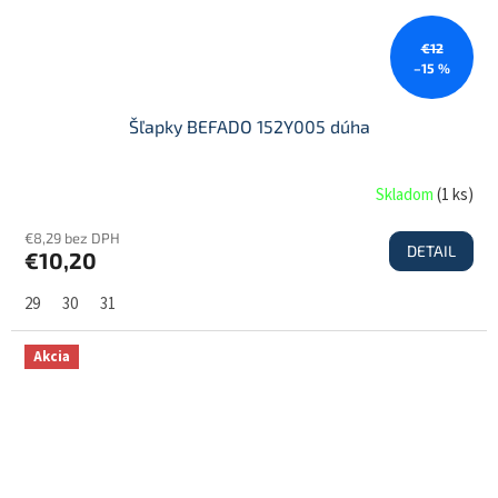
€12
–15 %
Šľapky BEFADO 152Y005 dúha
Skladom
(
1 ks
)
€8,29 bez DPH
DETAIL
€10,20
29
30
31
Akcia