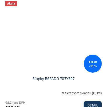
Akcia
€11,70
–13 %
Šľapky BEFADO 707Y397
V externom sklade3
(
>5 ks
)
€8,21 bez DPH
DETAIL