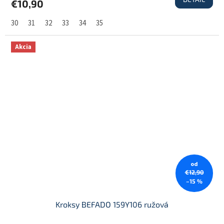
€10,90
30
31
32
33
34
35
Akcia
od
€12,90
–15 %
Kroksy BEFADO 159Y106 ružová