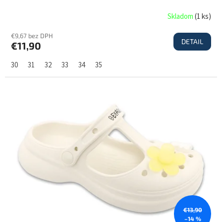
Skladom
(
1 ks
)
€9,67 bez DPH
DETAIL
€11,90
30
31
32
33
34
35
€13,90
–14 %