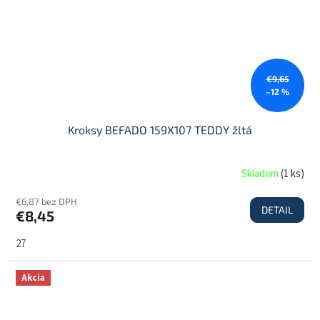
€9,65
–12 %
Kroksy BEFADO 159X107 TEDDY žltá
Skladom
(
1 ks
)
€6,87 bez DPH
DETAIL
€8,45
27
Akcia