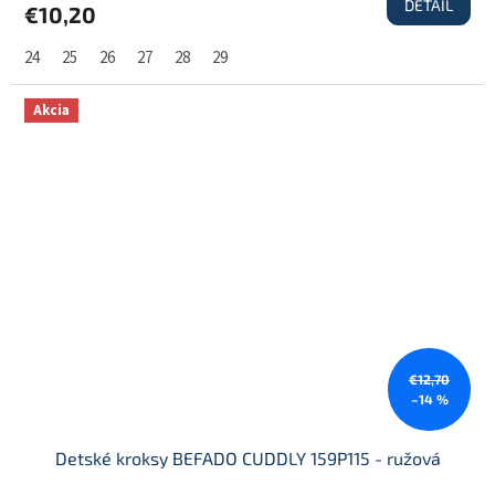
DETAIL
€10,20
24
25
26
27
28
29
Akcia
€12,70
–14 %
Detské kroksy BEFADO CUDDLY 159P115 - ružová