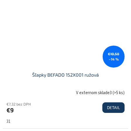
€10,50
–14 %
Šľapky BEFADO 152X001 ružová
V externom sklade3
(
>5 ks
)
€7,32 bez DPH
DETAIL
€9
31