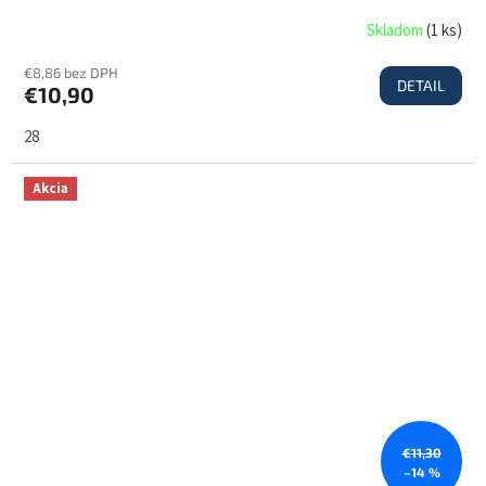
Skladom
(
1 ks
)
€8,86 bez DPH
DETAIL
€10,90
28
Akcia
€11,30
–14 %