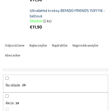
Ultraľahké kroksy BEFADO FRIENDS 159Y118 -
béžová
Skladom
(
1 ks
)
€11,90
R
a
Odporúčame
Najlacnejšie
Najdrahšie
Najpredávanejšie
d
e
Abecedne
n
i
e
p
r
Na sklade
20
o
d
u
Akcia
14
k
t