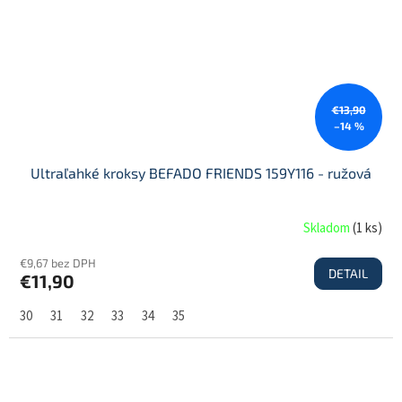
€13,90
–14 %
Ultraľahké kroksy BEFADO FRIENDS 159Y116 - ružová
Skladom
(
1 ks
)
€9,67 bez DPH
DETAIL
€11,90
30
31
32
33
34
35