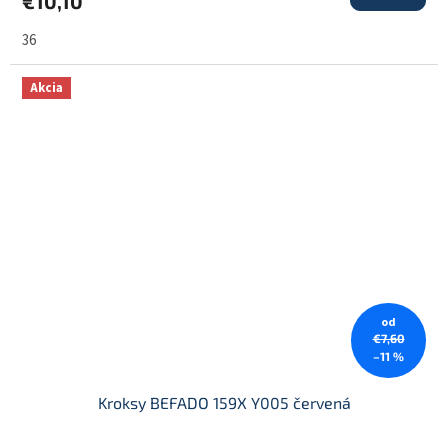
€10,10
36
Akcia
od
€7,60
–11 %
Kroksy BEFADO 159X Y005 červená