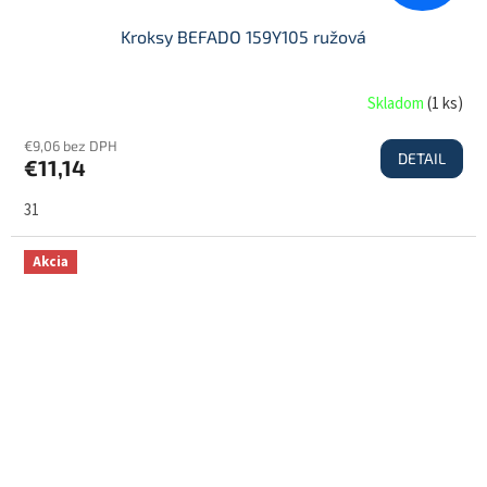
Kroksy BEFADO 159Y105 ružová
Skladom
(
1 ks
)
€9,06 bez DPH
DETAIL
€11,14
31
Akcia