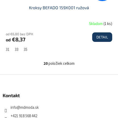
Kroksy BEFADO 159X001 ružová
Skladom
(
1 ks
)
od €6,80 bez DPH
DETAIL
€8,37
od
31
33
35
20
položiek celkom
O
v
l
Z
á
á
d
p
a
ä
Kontakt
c
t
i
i
e
info
@
mdmoda.sk
p
e
r
+421 918 568 442