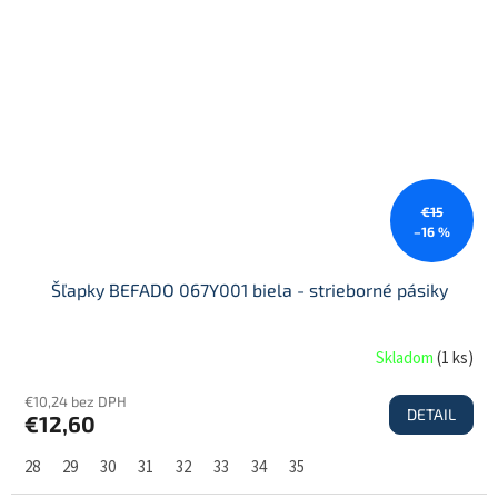
€15
–16 %
Šľapky BEFADO 067Y001 biela - strieborné pásiky
Skladom
(
1 ks
)
€10,24 bez DPH
DETAIL
€12,60
28
29
30
31
32
33
34
35