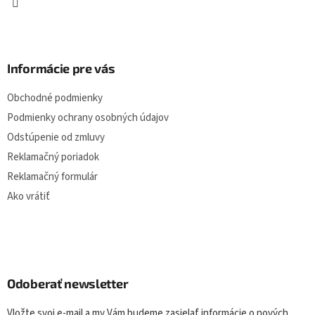
v
k
y
v
ý
Informácie pre vás
p
i
Obchodné podmienky
s
u
Podmienky ochrany osobných údajov
Odstúpenie od zmluvy
Reklamačný poriadok
Reklamačný formulár
Ako vrátiť
Odoberať newsletter
Vložte svoj e-mail a my Vám budeme zasielať informácie o nových