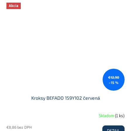
Akcia
€12,90
–15 %
Kroksy BEFADO 159Y102 červená
Skladom
(
1 ks
)
€8,86 bez DPH
DETAIL