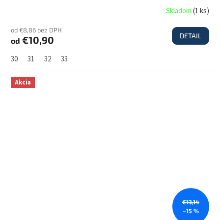
Skladom
(
1 ks
)
od €8,86 bez DPH
DETAIL
€10,90
od
30
31
32
33
Akcia
€13,14
–15 %