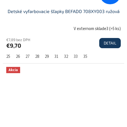
Detské vyfarbovacie šľapky BEFADO 708XY003 ružová
V externom sklade3
(
>5 ks
)
€7,89 bez DPH
DETAIL
€9,70
25
26
27
28
29
31
32
33
35
Akcia