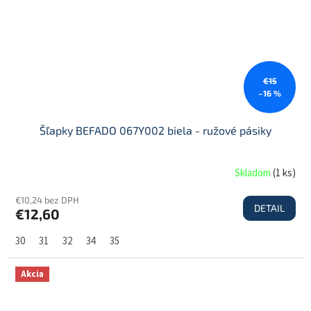
€15
–16 %
Šľapky BEFADO 067Y002 biela - ružové pásiky
Skladom
(
1 ks
)
€10,24 bez DPH
DETAIL
€12,60
30
31
32
34
35
Akcia