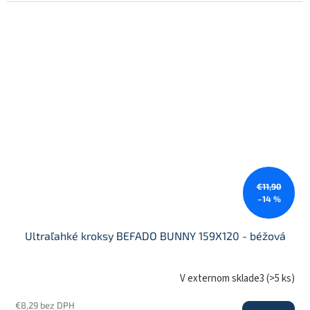
€11,90
–14 %
Ultraľahké kroksy BEFADO BUNNY 159X120 - béžová
V externom sklade3
(
>5 ks
)
€8,29 bez DPH