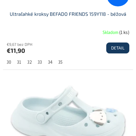
Ultraľahké kroksy BEFADO FRIENDS 159Y118 - béžová
Skladom
(
1 ks
)
€9,67 bez DPH
DETAIL
€11,90
30
31
32
33
34
35