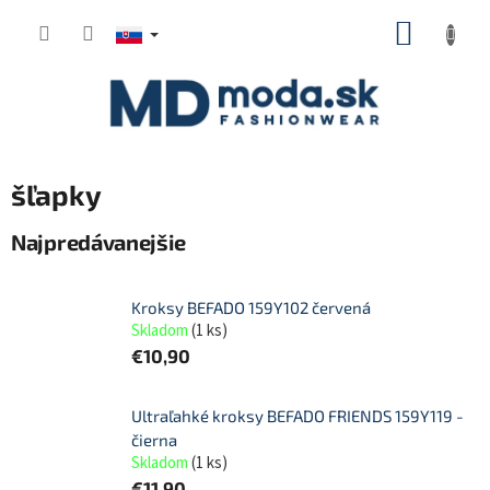
Prejsť
NÁKUP
na
KOŠÍK
obsah
šľapky
Najpredávanejšie
Kroksy BEFADO 159Y102 červená
Skladom
(
1 ks
)
€10,90
Ultraľahké kroksy BEFADO FRIENDS 159Y119 -
čierna
Skladom
(
1 ks
)
€11,90