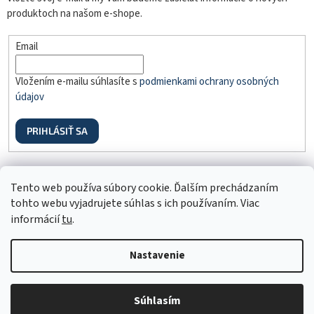
produktoch na našom e-shope.
Email
Vložením e-mailu súhlasíte s
podmienkami ochrany osobných
údajov
PRIHLÁSIŤ SA
Odstúpenie od zmluvy
Tento web používa súbory cookie. Ďalším prechádzaním
tohto webu vyjadrujete súhlas s ich používaním. Viac
informácií
tu
.
Nastavenie
Vytvoril Shoptet
Súhlasím
Copyright 2026
MDmoda.sk
. Všetky práva vyhradené.