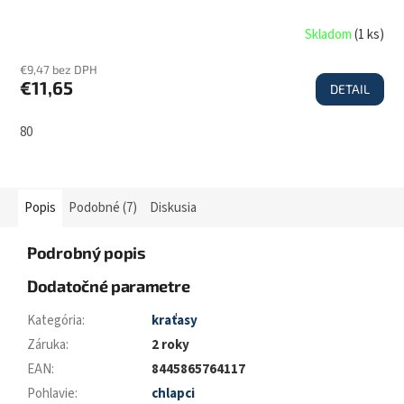
Skladom
(
1 ks
)
€9,47 bez DPH
€11,65
DETAIL
80
Popis
Podobné (7)
Diskusia
Podrobný popis
Dodatočné parametre
Kategória
:
kraťasy
Záruka
:
2 roky
EAN
:
8445865764117
Pohlavie
:
chlapci