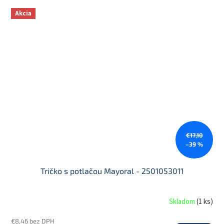
Akcia
€17,10
–39 %
Tričko s potlačou Mayoral - 2501053011
Skladom
(
1 ks
)
€8,46 bez DPH