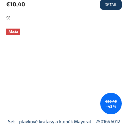
€10,40
DETAIL
98
Akcia
€20,45
–43 %
Set - plavkové kraťasy a klobúk Mayoral - 2501646012