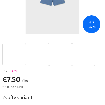
€12
–37 %
€12
–37 %
€7,50
/ ks
€6,10 bez DPH
Jednotková
Zvoľte variant
cena: