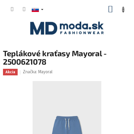
Prejsť
NÁKUP
na
KOŠÍK
obsah
Teplákové kraťasy Mayoral -
2500621078
Značka:
Mayoral
Akcia