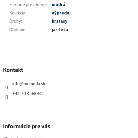
Farebné prevedenie
:
modrá
Kolekcia
:
výpredaj
Druhy
:
kraťasy
Obdobie
:
jar-leto
Z
á
p
ä
Kontakt
t
i
info
@
mdmoda.sk
e
+421 918 568 442
Informácie pre vás