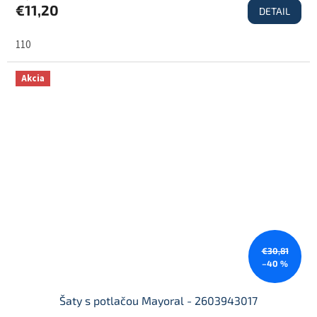
€11,20
DETAIL
110
Akcia
€30,81
–40 %
Šaty s potlačou Mayoral - 2603943017