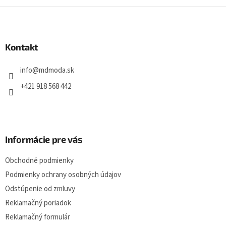
Z
á
p
ä
Kontakt
t
i
info
@
mdmoda.sk
e
+421 918 568 442
Informácie pre vás
Obchodné podmienky
Podmienky ochrany osobných údajov
Odstúpenie od zmluvy
Reklamačný poriadok
Reklamačný formulár