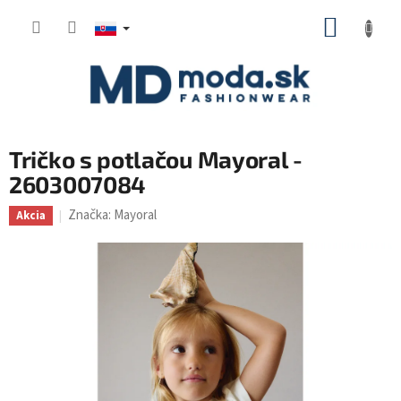
Prejsť
NÁKUP
na
KOŠÍK
obsah
Tričko s potlačou Mayoral -
2603007084
Značka:
Mayoral
Akcia