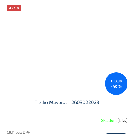
Akcia
€18,98
–40 %
Tielko Mayoral - 2603022023
Skladom
(
1 ks
)
€9,11 bez DPH