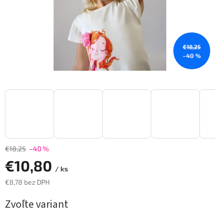
€18,25
–40 %
€18,25
–40 %
€10,80
/ ks
€8,78 bez DPH
Jednotková
Zvoľte variant
cena: