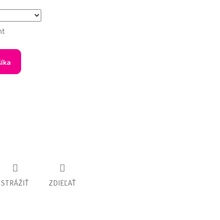
nt
šíka
STRÁŽIŤ
ZDIEĽAŤ