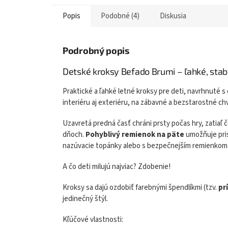
Popis
Podobné (4)
Diskusia
Podrobný popis
Detské kroksy Befado Brumi – ľahké, stabi
Praktické a ľahké letné kroksy pre deti, navrhnuté 
interiéru aj exteriéru, na zábavné a bezstarostné chv
Uzavretá predná časť chráni prsty počas hry, zatiaľ č
dňoch.
Pohyblivý remienok na päte
umožňuje pris
nazúvacie topánky alebo s bezpečnejším remienkom
A čo deti milujú najviac? Zdobenie!
Kroksy sa dajú ozdobiť farebnými špendlíkmi (tzv.
pr
jedinečný štýl.
Kľúčové vlastnosti: