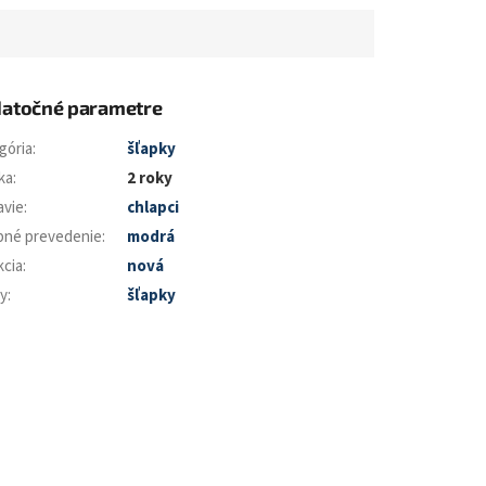
atočné parametre
gória
:
šľapky
ka
:
2 roky
avie
:
chlapci
bné prevedenie
:
modrá
kcia
:
nová
y
:
šľapky