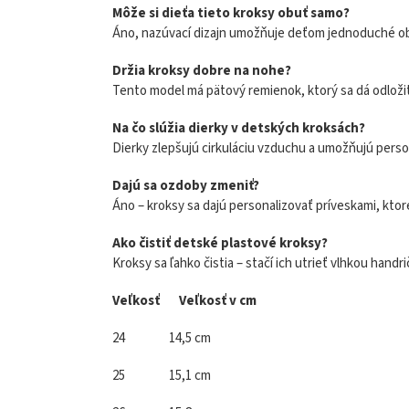
Môže si dieťa tieto kroksy obuť samo?
Áno, nazúvací dizajn umožňuje deťom jednoduché obu
Držia kroksy dobre na nohe?
Tento model má pätový remienok, ktorý sa dá odložiť d
Na čo slúžia dierky v detských kroksách?
Dierky zlepšujú cirkuláciu vzduchu a umožňujú person
Dajú sa ozdoby zmeniť?
Áno – kroksy sa dajú personalizovať príveskami, ktor
Ako čistiť detské plastové kroksy?
Kroksy sa ľahko čistia – stačí ich utrieť vlhkou hand
Veľkosť Veľkosť v cm
24 14,5 cm
25 15,1 cm