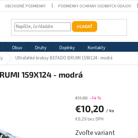
OBCHODNÉ PODMIENKY
PODMIENKY OCHRANY OSOBNÝCH ÚDAJOV
HĽADAŤ
Obuv
Druhy
Doplnky
Kontakty
ky
Ultraľahké kroksy BEFADO BRUMI 159X124 - modrá
BRUMI 159X124 - modrá
€11,90
–14 %
€10,20
/ ks
€8,29 bez DPH
Jednotková
Zvoľte variant
cena: