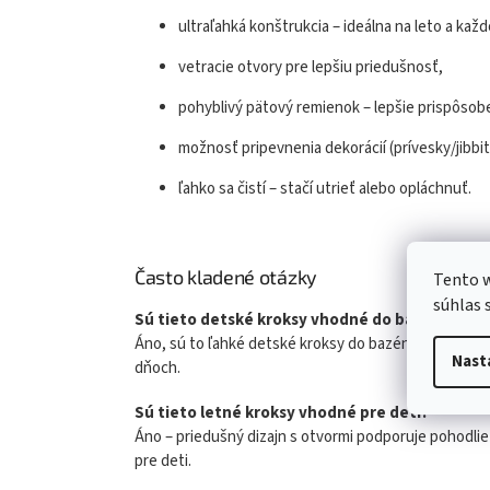
ultraľahká konštrukcia – ideálna na leto a kaž
vetracie otvory pre lepšiu priedušnosť,
pohyblivý pätový remienok – lepšie prispôsoben
možnosť pripevnenia dekorácií (prívesky/jibbit
ľahko sa čistí – stačí utrieť alebo opláchnuť.
Často kladené otázky
Tento w
súhlas 
Sú tieto detské kroksy vhodné do bazéna a na 
Áno, sú to ľahké detské kroksy do bazéna a na pláž,
Nast
dňoch.
Sú tieto letné kroksy vhodné pre deti?
Áno – priedušný dizajn s otvormi podporuje pohodlie
pre deti.