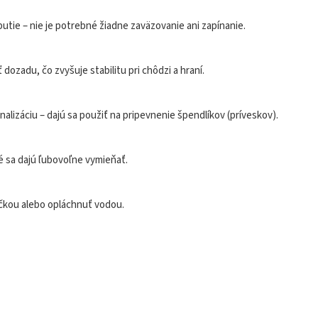
tie – nie je potrebné žiadne zaväzovanie ani zapínanie.
ozadu, čo zvyšuje stabilitu pri chôdzi a hraní.
alizáciu – dajú sa použiť na pripevnenie špendlíkov (príveskov).
é sa dajú ľubovoľne vymieňať.
ričkou alebo opláchnuť vodou.