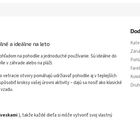
Dod
Kate
lné a ideálne na leto
Záru
s ohľadom na pohodlie a jednoduché používanie. Sú ideálne do
Pohl
íle v záhrade alebo na pláži.
Fare
o vetracie otvory pomáhajú udržiavať pohodlie aj v teplejších
Kole
pôsobiť kroksy vašej úrovni aktivity – dajú sa nosiť ako klasické
Druh
 vzadu.
íveskami
), takže každé dieťa si môže vytvoriť svoj vlastný