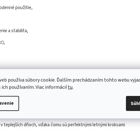
dodenné použitie,
ie a stabilita,
z),
eb používa súbory cookie. Ďalším prechádzaním tohto webu vyja
s ich používaním. Viac informácií
tu
.
pláž?
 ideálne na dovolenky, výlety a každodenné nosenie v teplých
avenie
Súh
 v teplejších dňoch, vďaka čomu sú perfektnými letnými kroksami