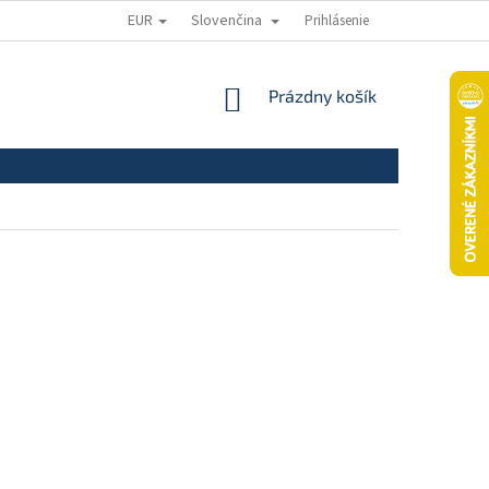
EUR
Slovenčina
Prihlásenie
ODSTÚPENIE OD ZMLUVY
REKLAMAČNÝ PORIADOK
REKLAMAČNÝ
NÁKUPNÝ
Prázdny košík
KOŠÍK