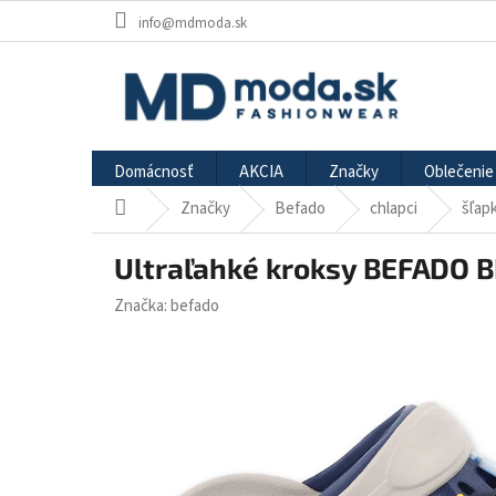
Prejsť
info@mdmoda.sk
na
obsah
Domácnosť
AKCIA
Značky
Oblečenie
Značky
Befado
chlapci
šľap
Domov
Ultraľahké kroksy BEFADO 
Značka:
befado