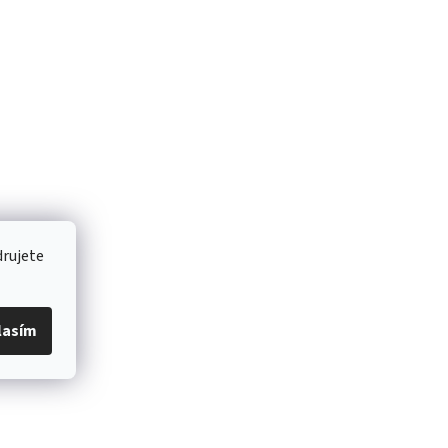
drujete
lasím