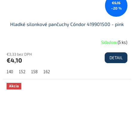
€5,15
–20 %
Hladké silonkové pančuchy Cóndor 419901500 - pink
Skladom
(
5 ks
)
€3,33 bez DPH
DETAIL
€4,10
140
152
158
162
Akcia