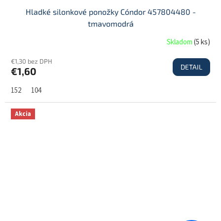
Hladké silonkové ponožky Cóndor 457804480 -
tmavomodrá
Skladom
(
5 ks
)
€1,30 bez DPH
DETAIL
€1,60
152
104
Akcia