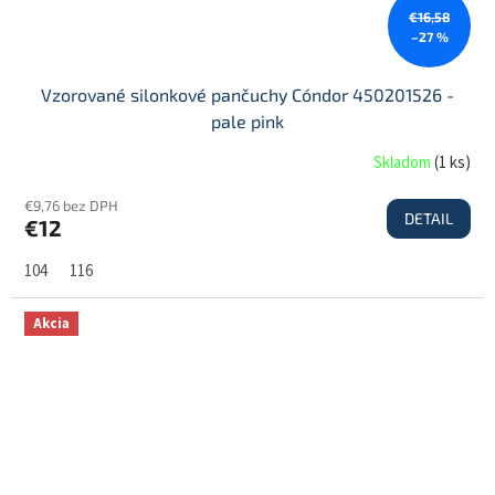
€16,58
–27 %
Vzorované silonkové pančuchy Cóndor 450201526 -
pale pink
Skladom
(
1 ks
)
€9,76 bez DPH
DETAIL
€12
104
116
Akcia