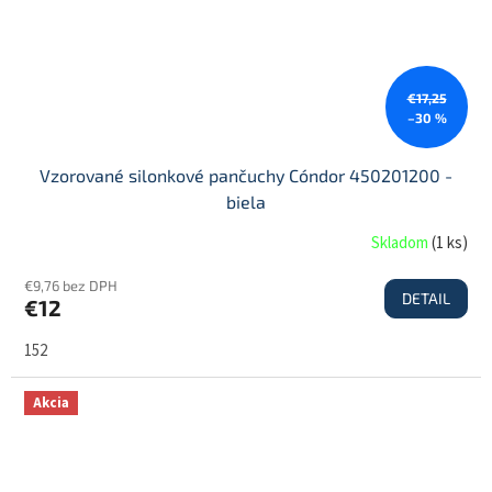
€17,25
–30 %
Vzorované silonkové pančuchy Cóndor 450201200 -
biela
Skladom
(
1 ks
)
€9,76 bez DPH
DETAIL
€12
152
Akcia