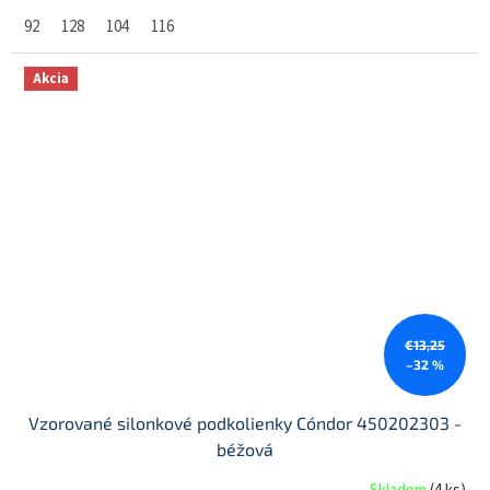
92
128
104
116
Akcia
€13,25
–32 %
Vzorované silonkové podkolienky Cóndor 450202303 -
béžová