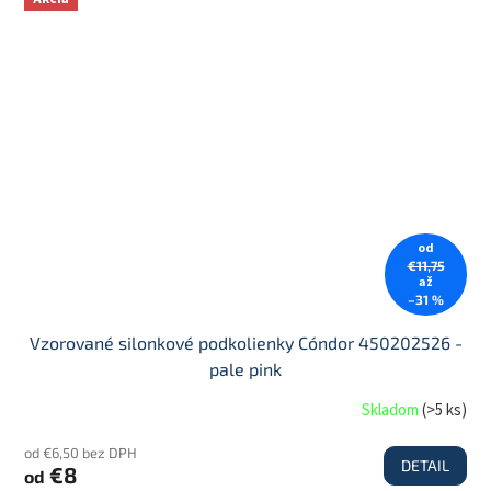
od
€11,75
až
–31 %
Vzorované silonkové podkolienky Cóndor 450202526 -
pale pink
Skladom
(
>5 ks
)
od €6,50 bez DPH
DETAIL
€8
od