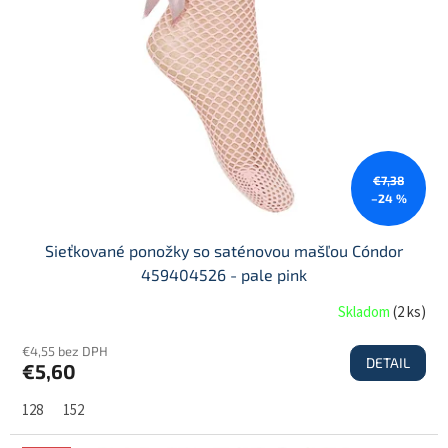
s
d
p
u
r
k
o
t
d
o
u
v
k
t
€7,38
o
–24 %
v
Sieťkované ponožky so saténovou mašľou Cóndor
459404526 - pale pink
Skladom
(
2 ks
)
€4,55 bez DPH
DETAIL
€5,60
128
152