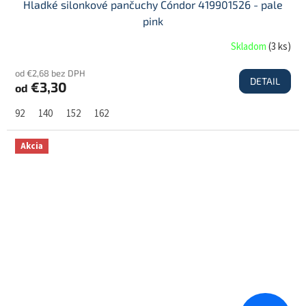
Hladké silonkové pančuchy Cóndor 419901526 - pale
pink
Skladom
(
3 ks
)
od €2,68 bez DPH
DETAIL
€3,30
od
92
140
152
162
Akcia