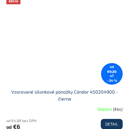
Akcia
od
€9,20
až
–34 %
Vzorované silonkové ponožky Cóndor 450204900 -
čierna
Skladom
(
4 ks
)
od €4,88 bez DPH
DETAIL
€6
od