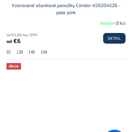
Vzorované silonkové ponožky Cóndor 450204526 -
pale pink
Skladom
(
5 ks
)
od €4,88 bez DPH
DETAIL
€6
od
92
128
140
104
Akcia