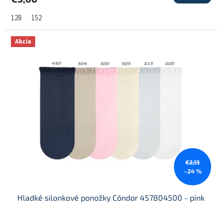
128
152
Akcia
€2,13
–24 %
Hladké silonkové ponožky Cóndor 457804500 - pink