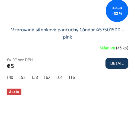
€7,38
–32 %
Vzorované silonkové pančuchy Cóndor 457501500 -
pink
Skladom
(
>5 ks
)
€4,07 bez DPH
DETAIL
€5
140
152
158
162
104
116
Akcia