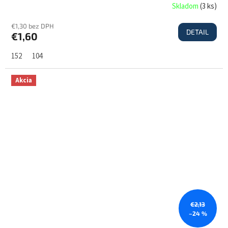
Skladom
(
3 ks
)
€1,30 bez DPH
DETAIL
€1,60
152
104
Akcia
€2,13
–24 %