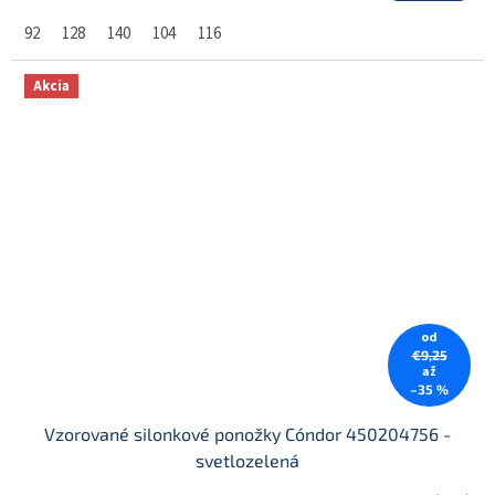
92
128
140
104
116
Akcia
od
€9,25
až
–35 %
Vzorované silonkové ponožky Cóndor 450204756 -
svetlozelená