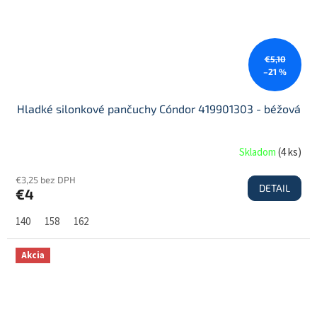
€5,10
–21 %
Hladké silonkové pančuchy Cóndor 419901303 - béžová
Skladom
(
4 ks
)
€3,25 bez DPH
DETAIL
€4
140
158
162
Akcia