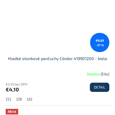
€5,23
–21 %
Hladké silonkové pančuchy Cóndor 419901200 - biela
Skladom
(
5 ks
)
€3,33 bez DPH
DETAIL
€4,10
152
158
162
Akcia