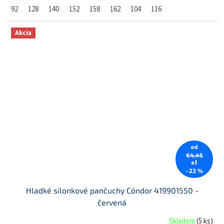
92
128
140
152
158
162
104
116
Akcia
od
€4,45
až
–23 %
Hladké silonkové pančuchy Cóndor 419901550 -
červená
Skladom
(
5 ks
)