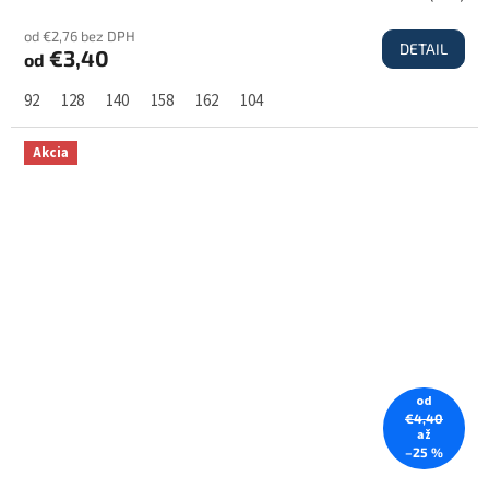
od €2,76 bez DPH
DETAIL
€3,40
od
92
128
140
158
162
104
Akcia
od
€4,40
až
–25 %