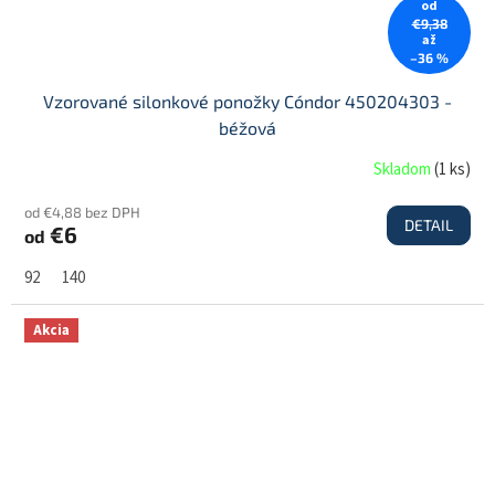
od
€9,38
až
–36 %
Vzorované silonkové ponožky Cóndor 450204303 -
béžová
Skladom
(
1 ks
)
od €4,88 bez DPH
DETAIL
€6
od
92
140
Akcia