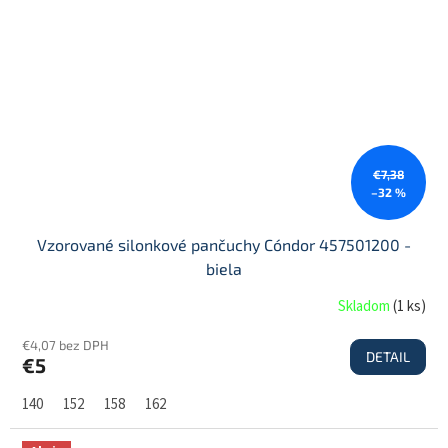
€7,38
–32 %
Vzorované silonkové pančuchy Cóndor 457501200 -
biela
Skladom
(
1 ks
)
€4,07 bez DPH
DETAIL
€5
140
152
158
162