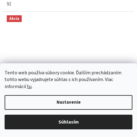
92
Akcia
Tento web používa súbory cookie. Ďalším prechádzaním
tohto webu vyjadrujete súhlas s ich používaním. Viac
informácií
tu
.
€5,75
–23 %
Nastavenie
Podkolienky perlové s bočným vzorom Cóndor
Súhlasím
350602526 - pale pink
Skladom
(
1 ks
)