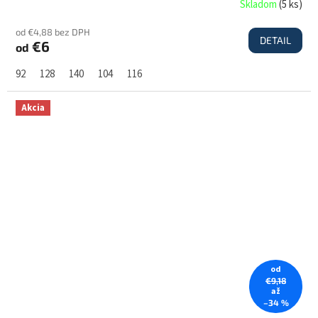
Skladom
(
5 ks
)
od €4,88 bez DPH
DETAIL
€6
od
92
128
140
104
116
Akcia
od
€9,18
až
–34 %