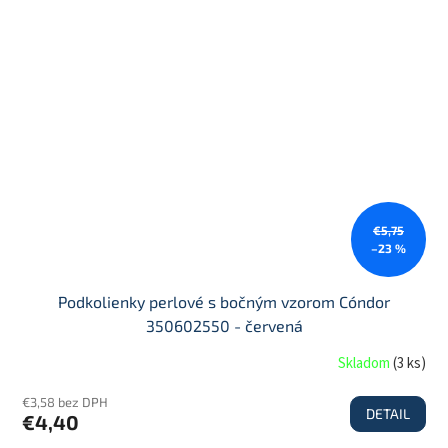
€5,75
–23 %
Podkolienky perlové s bočným vzorom Cóndor
350602550 - červená
Skladom
(
3 ks
)
€3,58 bez DPH
DETAIL
€4,40