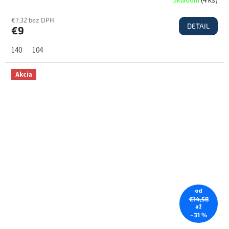
Skladom
(
4 ks
)
€7,32 bez DPH
DETAIL
€9
140
104
Akcia
od
€14,58
až
–31 %