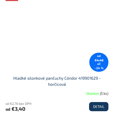
od
€4,48
až
–24 %
Hladké silonkové pančuchy Cóndor 419901629 -
horčicová
Skladom
(
5 ks
)
od €2,76 bez DPH
DETAIL
€3,40
od