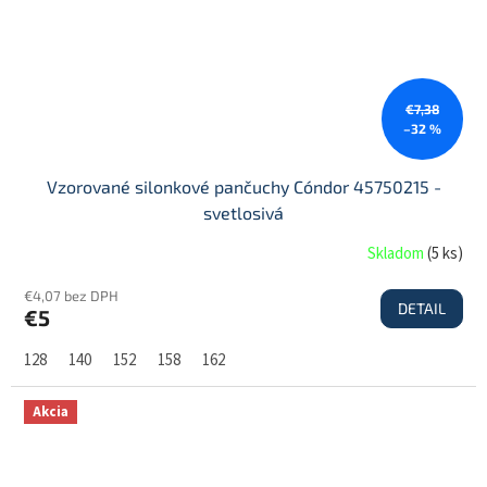
€7,38
–32 %
Vzorované silonkové pančuchy Cóndor 45750215 -
svetlosivá
Skladom
(
5 ks
)
€4,07 bez DPH
DETAIL
€5
128
140
152
158
162
Akcia