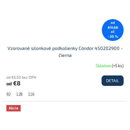
od
€11,58
až
–30 %
Vzorované silonkové podkolienky Cóndor 450202900 -
čierna
Skladom
(
>5 ks
)
od €6,50 bez DPH
DETAIL
€8
od
92
128
116
Akcia