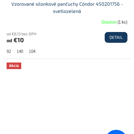
Vzorované silonkové pančuchy Cóndor 450201756 -
svetlozelená
Skladom
(
1 ks
)
od €8,13 bez DPH
DETAIL
€10
od
92
140
104
Akcia