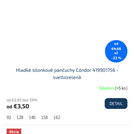
od
€4,55
až
–23 %
Hladké silonkové pančuchy Cóndor 419901756 -
svetlozelená
Skladom
(
>5 ks
)
od €2,85 bez DPH
DETAIL
€3,50
od
92
128
140
158
162
Akcia