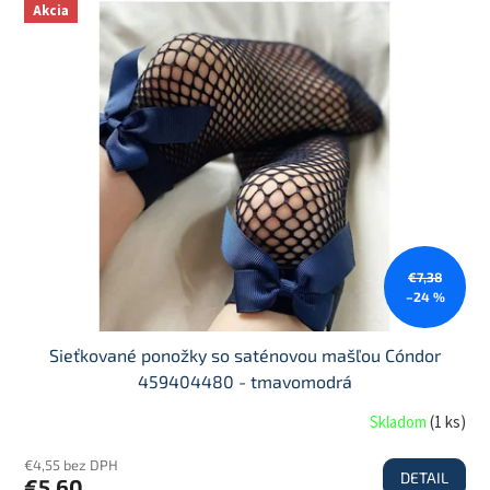
Akcia
€7,38
–24 %
Sieťkované ponožky so saténovou mašľou Cóndor
459404480 - tmavomodrá
Skladom
(
1 ks
)
€4,55 bez DPH
DETAIL
€5,60