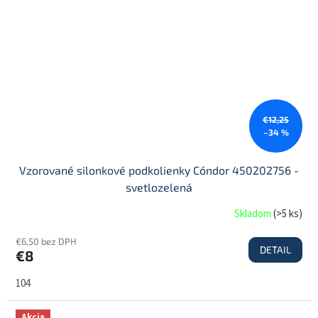
€12,25
–34 %
Vzorované silonkové podkolienky Cóndor 450202756 -
svetlozelená
Skladom
(
>5 ks
)
€6,50 bez DPH
DETAIL
€8
104
Akcia