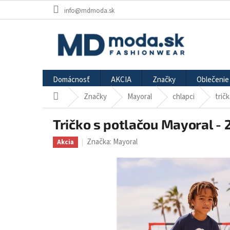
Prejsť
info@mdmoda.sk
na
obsah
Domácnosť
AKCIA
Značky
Oblečenie
Značky
Mayoral
chlapci
trič
Domov
Tričko s potlačou Mayoral -
Značka:
Mayoral
Akcia