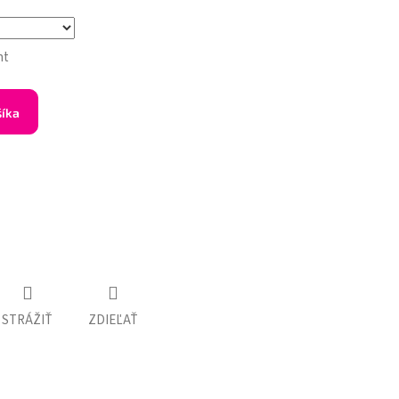
nt
šíka
STRÁŽIŤ
ZDIEĽAŤ