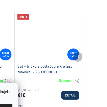
Akcia
€30,81
€27,17
Ďalší
–40 %
–41 %
produkt
3
Set - tričko s potlačou a kraťasy
Mayoral - 2603608051
om
(
2 ks
)
Skladom
(
1 ks
)
€13,01 bez DPH
drujete
€16
ETAIL
DETAIL
122