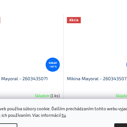
Akcia
€30,81
–40 %
 Mayoral - 2603435071
Mikina Mayoral - 260343507
Skladom
(
1 ks
)
Sklad
bez DPH
€14,80 bez DPH
eb používa súbory cookie. Ďalším prechádzaním tohto webu vyja
20
€18,20
DETAIL
D
s ich používaním. Viac informácií
tu
.
34
140
110
122
134