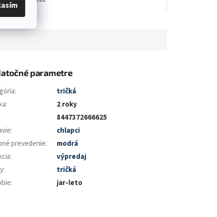
lasím
atočné parametre
gória
:
tričká
ka
:
2 roky
8447372666625
avie
:
chlapci
bné prevedenie
:
modrá
kcia
:
výpredaj
y
:
tričká
bie
:
jar-leto