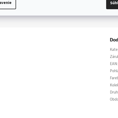
avenie
Súh
Dod
Kate
Záru
EAN
:
Pohl
Fare
Kole
Druh
Obdo