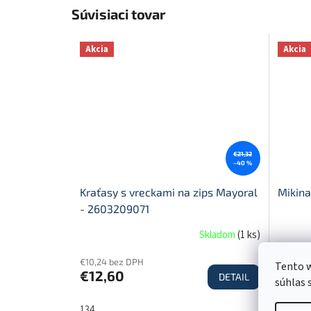
Súvisiaci tovar
Akcia
Akcia
€21,32
–40 %
Kraťasy s vreckami na zips Mayoral
Mikina
- 2603209071
Skladom
(
1 ks
)
€10,24 bez DPH
€14,80 
Tento w
€12,60
€18,
DETAIL
súhlas 
134
110
1