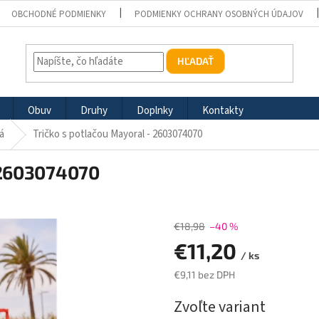
OBCHODNÉ PODMIENKY
PODMIENKY OCHRANY OSOBNÝCH ÚDAJOV
HĽADAŤ
Obuv
Druhy
Doplnky
Kontakty
ká
Tričko s potlačou Mayoral - 2603074070
 2603074070
€18,98
–40 %
€11,20
/ ks
€9,11 bez DPH
Jednotková
Zvoľte variant
cena: