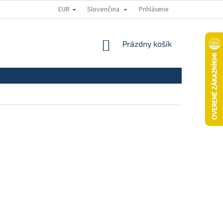
EUR
Slovenčina
Prihlásenie
ODSTÚPENIE OD ZMLUVY
REKLAMAČNÝ PORIADOK
REKLAMAČNÝ
NÁKUPNÝ
Prázdny košík
KOŠÍK